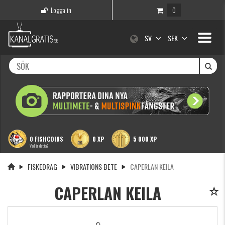
Logga in
0
Toggle
SV
SEK
navigati
0 FISHCOINS
0 XP
5 000 XP
Vad är detta?
FISKEDRAG
VIBRATIONS BETE
CAPERLAN KEILA
CAPERLAN KEILA