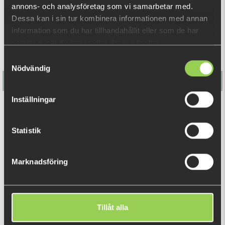
annons- och analysföretag som vi samarbetar med.
Dessa kan i sin tur kombinera informationen med annan
information som du har tillhandahållit eller som de har
samlat in när du har använt deras tjänster.
Samtyckesval
Nödvändig
Inställningar
Kanalgratis Officiella Fiskekalender 2026 (julkalender)
Statistik
1695 kr
Marknadsföring
DU TITTADE NYLIGEN PÅ
Tillåt alla