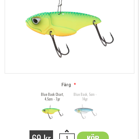
Färg
*
Blue Back Chart,
Blue Back, 5cm -
4,5cm - 7gr
14gr
69 kr
KÖP