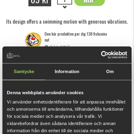
OK
Its design offers a swimming motion with generous vibrations.
Den här produkten ger dig 138 fishcoins
nu!
Vad är detta?
INFORMATION
Samtycke
Information
Om
Detta kompakta vibrerande blad kan kastas långt. Dess
design erbjuder en simrörelse med generösa vibrationer. BKK-
dubbelkrokarna garanterar en exceptionell spike och stort
Denna webbplats använder cookies
motstånd.
Vi använder enhetsidentifierare för att anpassa innehållet
Finns i 4,5 cm - 7 gr och 5 cm - 14 gr.
och annonserna till användarna, tillhandahålla funktioner
VISA MER
för sociala medier och analysera vår trafik. Vi
vidarebefordrar även sådana identifierare och annan
REKOMMENDERADE PRODUKTER
information från din enhet till de sociala medier och