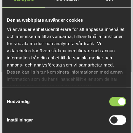
dessa ögon med hjälp av superlim. Fungerar perfekt!
REKOMMENDERADE PRODUKTER
Denna webbplats använder cookies
Vi använder enhetsidentifierare för att anpassa innehållet
och annonserna till användarna, tillhandahålla funktioner
för sociala medier och analysera vår trafik. Vi
vidarebefordrar även sådana identifierare och annan
information från din enhet till de sociala medier och
annons- och analysföretag som vi samarbetar med.
Dessa kan i sin tur kombinera informationen med annan
information som du har tillhandahållit eller som de har
Epoxy Eyes 9 mm
samlat in när du har använt deras tjänster.
Samtyckesval
35 kr
(59 kr)
Nödvändig
RELATERADE PRODUKTER
Inställningar
Fåtal kvar