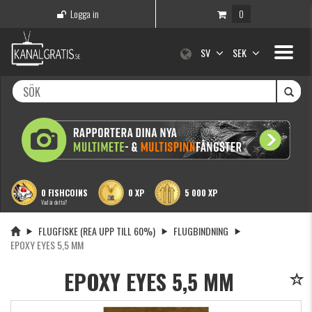
Logga in
0
Toggle
SV
SEK
navigati
0 FISHCOINS
0 XP
5 000 XP
Vad är detta?
FLUGFISKE (REA UPP TILL 60%)
FLUGBINDNING
EPOXY EYES 5,5 MM
EPOXY EYES 5,5 MM