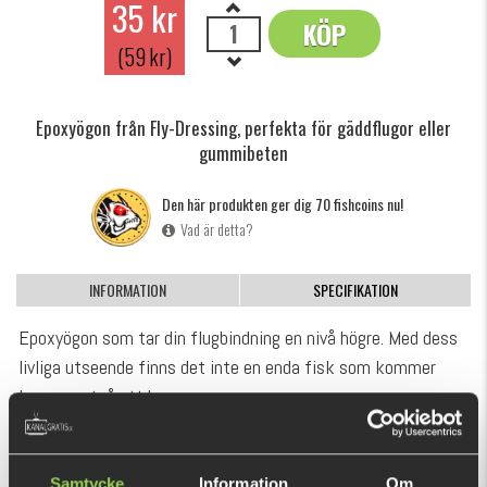
35 kr
KÖP
OK
(59 kr)
Epoxyögon från Fly-Dressing, perfekta för gäddflugor eller
gummibeten
Den här produkten ger dig 70 fishcoins nu!
Vad är detta?
INFORMATION
SPECIFIKATION
Epoxyögon som tar din flugbindning en nivå högre. Med dess
livliga utseende finns det inte en enda fisk som kommer
kunna motså att hugga.
Har ditt gummibete tappat ett öga? Är du inte helt nöjd med
förvalet av ögonfärg på ditt bete? Då kan du lätt limma på
VISA MER
Samtycke
Information
Om