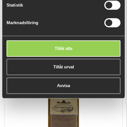
Statistik
Marknadsföring
Tillåt alla
Ripple Ice Fiber
49 kr
(69 kr)
Tillåt urval
DU TITTADE NYLIGEN PÅ
Avvisa