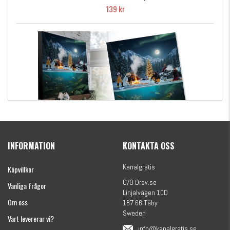
139 kr
Kanalgratis Officiella Fiskekalender 2026
(julkalender)
INFORMATION
KONTAKTA OSS
1695 kr
Kanalgratis
Köpvillkor
C/O Drev.se
Vanliga frågor
Linjalvägen 10D
Om oss
187 66 Täby
Sweden
Vart levererar vi?
info@kanalgratis.se