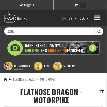
Logga in
0
Toggle
SV
SEK
navigati
0 FISHCOINS
0 XP
5 000 XP
Vad är detta?
FLATNOSE DRAGON - MOTORPIKE
FLATNOSE DRAGON -
MOTORPIKE