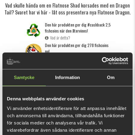
Vad skulle hända om en Flatnose Shad korsades med en Dragon
Tail? Svaret har vi här - låt oss presentera nya Flatnose Dragon.
Den här produkten ger dig #cashback 2,5
fishcoins när den återvinns!
Vad är detta?
Den här produkten ger dig 278 fishcoins
nu!
Vad är detta?
INFORMATION
SPECIFIKATION
Samtycke
Information
Om
Klicka här
för att se hur du riggar ett gummibete.
Sedan Flatnose Shad skapades av Edvin Johansson år 2015
Denna webbplats använder cookies
har den blivit ett favoritbete för tusentals gäddfiskare över
Vi använder enhetsidentifierare för att anpassa innehållet
hela Europa med ett stort antal grisgäddor på sitt samvete.
och annonserna till användarna, tillhandahålla funktioner
Nu är det dags att säga hej till dess bror...
för sociala medier och analysera vår trafik. Vi
VISA MER
vidarebefordrar även sådana identifierare och annan
När vi filmade
Fly vs Jerk 8
år 2016 använde Niklaus Bauer