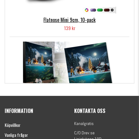
50 gram, 27 cm med utsträck tail.
Flatnose Mini 9cm, 10-pack
139 kr
Kanalgratis Officiella Fiskekalender 2026
(julkalender)
INFORMATION
KONTAKTA OSS
1695 kr
Kanalgratis
Köpvillkor
C/O Drev.se
Vanliga frågor
Linjalvägen 10D