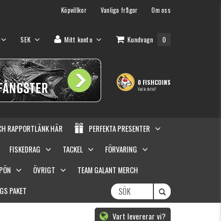
Köpvillkor
Vanliga frågor
Om oss
SEK
Mitt konto
Kundvagn
0
0 FISHCOINS
Vad är detta?
OCH RAPPORTLÄNK HÄR
PERFEKTA PRESENTER
FISKEDRAG
TACKEL
FÖRVARING
SPÖN
ÖVRIGT
TEAM GALANT MERCH
GS PAKET
Vart levererar vi?