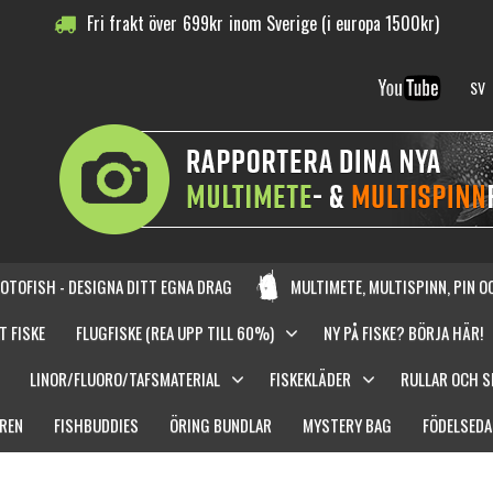
Fri frakt över
699
kr
inom Sverige (i europa 1500kr)
SV
OTOFISH - DESIGNA DITT EGNA DRAG
MULTIMETE, MULTISPINN, PIN 
T FISKE
FLUGFISKE (REA UPP TILL 60%)
NY PÅ FISKE? BÖRJA HÄR!
LINOR/FLUORO/TAFSMATERIAL
FISKEKLÄDER
RULLAR OCH 
REN
FISHBUDDIES
ÖRING BUNDLAR
MYSTERY BAG
FÖDELSEDA