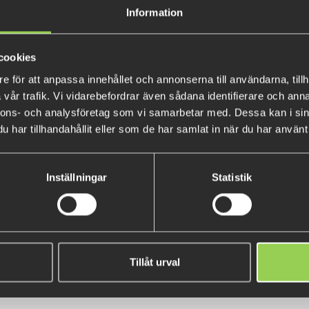
det är ett förstaklassigt gäd
Information
kombination med den stora pad
fortfarande gör mycket väsen a
cookies
upptäcka.
e för att anpassa innehållet och annonserna till användarna, tillh
Flatnose Shad kan riggas på må
vår trafik. Vi vidarebefordrar även sådana identifierare och anna
antingen med en shallow rig,
nnons- och analysföretag som vi samarbetar med. Dessa kan i sin
har tillhandahållit eller som de har samlat in när du har använt 
grunda fisket, och för att fis
en
Flexhead
. Den är också per
10/0
för de situationer då gäd
Inställningar
Statistik
Rattle
i paddeln har du alla odd
Flatnose Shad är 19 cm lång oc
Tillåt urval