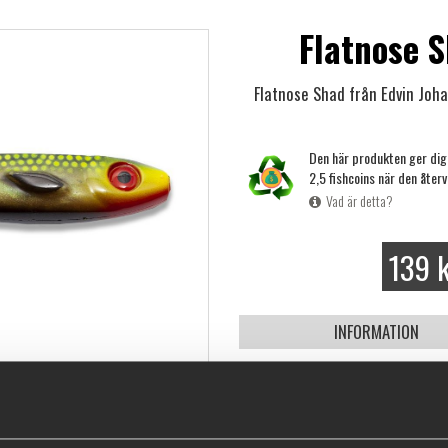
Flatnose S
Flatnose Shad från Edvin Joh
Den här produkten ger di
2,5 fishcoins när den återv
Vad är detta?
139 
INFORMATION
Klicka här
för att se hur du ri
Edvin Johansson, känd från Te
med en stor passion för gäddf