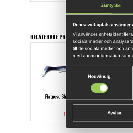
Samtycke
Denna webbplats använder 
Vi använder enhetsidentifierar
RELATERADE PRODUKTER
sociala medier och analysera 
till de sociala medier och a
med annan information som du 
Samtyckesval
Nödvändig
Flatnose Shad - Coregonus
139 kr
Avvisa