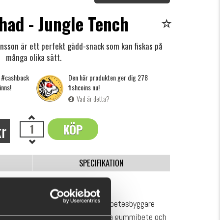
had - Jungle Tench
ansson är ett perfekt gädd-snack som kan fiskas på
många olika sätt.
g #cashback
Den här produkten ger dig 278
inns!
fishcoins nu!
Vad är detta?
kr
KÖP
OK
SPECIFIKATION
ggar ett gummibete.
am Galant, är en ung fiskare och betesbyggare
iske. Flatnose Shad är hans första gummibete och