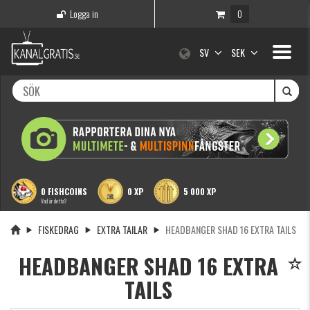
Logga in
0
Toggle
SV
SEK
navigati
0 FISHCOINS
0 XP
5 000 XP
Vad är detta?
FISKEDRAG
EXTRA TAILAR
HEADBANGER SHAD 16 EXTRA TAILS
HEADBANGER SHAD 16 EXTRA
TAILS