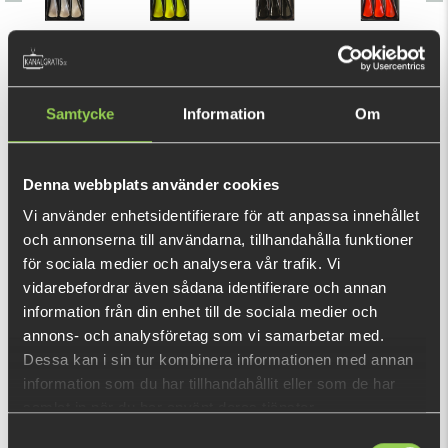
39 kr
KÖP
OK
(55 kr)
Samtycke
Information
Om
Ändra färgen på tailen! För Headbanger Shad 16 cm.
Denna webbplats använder cookies
Vi använder enhetsidentifierare för att anpassa innehållet
Den här produkten ger dig 78 fishcoins nu!
och annonserna till användarna, tillhandahålla funktioner
Vad är detta?
för sociala medier och analysera vår trafik. Vi
vidarebefordrar även sådana identifierare och annan
INFORMATION
information från din enhet till de sociala medier och
annons- och analysföretag som vi samarbetar med.
Extra tailar för Headbanger Shad 16 cm för att ersätta dina
Dessa kan i sin tur kombinera informationen med annan
gamla när de blir för slitna, eller för att skapa dina egna
information som du har tillhandahållit eller som de har
favoritfärgkombinationer. Varje förpackning innehåller 3 st.
samlat in när du har använt deras tjänster.
Samtyckesval
De monteras enkelt genom att vrida tailen medurs på