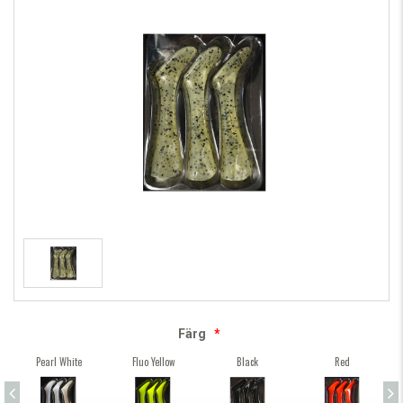
Färg
*
Pearl White
Fluo Yellow
Black
Red