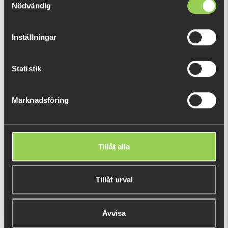
Nödvändig
korkskruvens ankare som håller tailarna.
VISA MER
Inställningar
DU TITTADE NYLIGEN PÅ
Statistik
Marknadsföring
Tillåt alla
Headbanger Shad 16 Extra Tails
39 kr
(55 kr)
Tillåt urval
Avvisa
POPULÄRA PRODUKTER