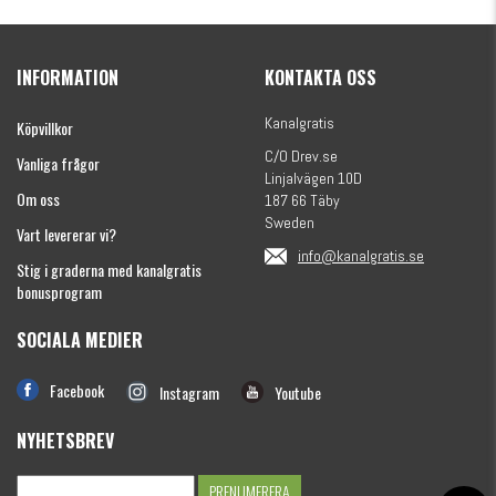
Kanalgratis Officiella Fiskekalender 2026
(julkalender)
INFORMATION
KONTAKTA OSS
1695 kr
Kanalgratis
Köpvillkor
C/O Drev.se
Vanliga frågor
Linjalvägen 10D
Om oss
187 66 Täby
Sweden
Vart levererar vi?
info@kanalgratis.se
Stig i graderna med kanalgratis
bonusprogram
SOCIALA MEDIER
Monkey Fry 16-pack 7cm
Facebook
Instagram
Youtube
89 kr
NYHETSBREV