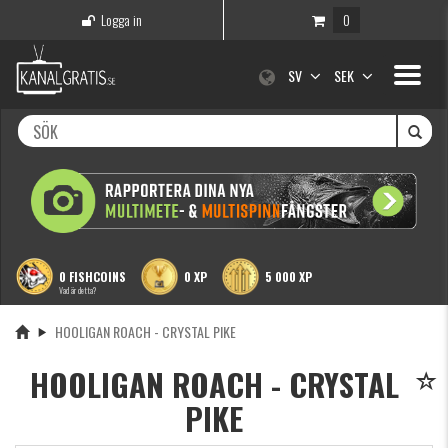
Logga in
0
Toggle
SV
SEK
navigati
0 FISHCOINS
0 XP
5 000 XP
Vad är detta?
HOOLIGAN ROACH - CRYSTAL PIKE
HOOLIGAN ROACH - CRYSTAL
PIKE