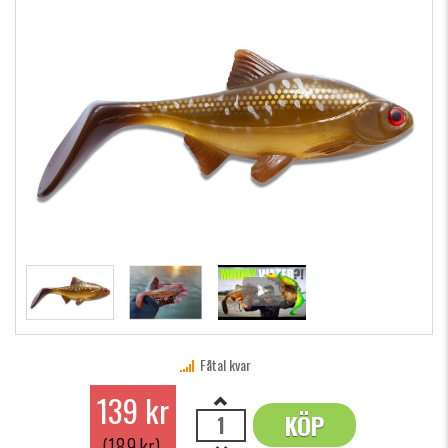
Fåtal kvar
139 kr
KÖP
OK
(189 kr)