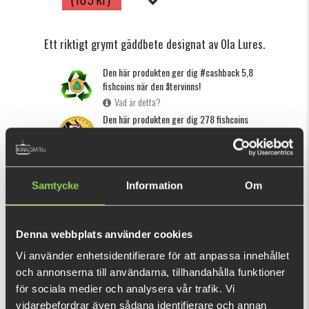
Ett riktigt grymt gäddbete designat av Ola Lures.
Den här produkten ger dig #cashback 5,8
fishcoins när den återvinns!
Vad är detta?
Den här produkten ger dig 278 fishcoins
nu!
Vad är detta?
INFORMATION
SPECIFIKATION
Samtycke
Information
Om
Hooligan Roach är en ny, sjukt cool gäddjigg designad av Ola
Rasmusson, mannen bakom Ola Lures. Det har en bred profil
Denna webbplats använder cookies
och en stor paddel som skapar en lugn och naturligt
Vi använder enhetsidentifierare för att anpassa innehållet
lunkande gång som har visat sig mycket effektiv för stor
och annonserna till användarna, tillhandahålla funktioner
gädda. Under sitt första år på marknaden har den levererat
för sociala medier och analysera vår trafik. Vi
VISA MER
många stora gäddor över 10 kilo i många olika typer av
vidarebefordrar även sådana identifierare och annan