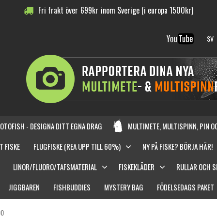
Fri frakt över
699
kr
inom Sverige (i europa 1500kr)
SV
OTOFISH - DESIGNA DITT EGNA DRAG
MULTIMETE, MULTISPINN, PIN 
T FISKE
FLUGFISKE (REA UPP TILL 60%)
NY PÅ FISKE? BÖRJA HÄR!
LINOR/FLUORO/TAFSMATERIAL
FISKEKLÄDER
RULLAR OCH 
JIGGBAREN
FISHBUDDIES
MYSTERY BAG
FÖDELSEDAGS PAKET
90