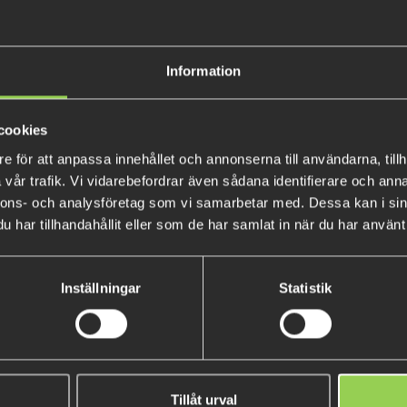
Stream ripper är en hyper-tät 
långt. Perfekt för att nå lång
Information
dem. Stream ripper sitter natu
snabbt hjälper densiteten bete
cookies
starka flöden. När du twitchar
e för att anpassa innehållet och annonserna till användarna, tillh
vänster och förblir sedan hori
vår trafik. Vi vidarebefordrar även sådana identifierare och anna
pausar. Ett fantastiskt drag fö
nnons- och analysföretag som vi samarbetar med. Dessa kan i sin
har tillhandahållit eller som de har samlat in när du har använt 
Inställningar
Statistik
tnose Shad 12cm med Inbyggd
Flatnose Mini 9cm, 10-pa
Tillåt urval