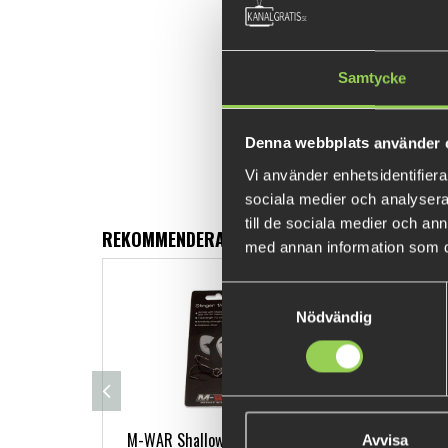
Samtycke
Denna webbplats använder 
Vi använder enhetsidentifierar
sociala medier och analysera 
till de sociala medier och a
REKOMMENDERADE PRODUKTER
med annan information som du 
Samtyckesval
Nödvändig
M-WAR Shallow Single Stinger 1/0
Fla
Avvisa