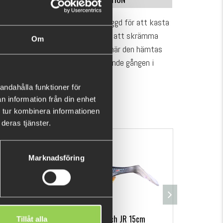
sjunkande "pencil" bete som är byggd för att kasta
a åar eller täcka jagande fisk utan att skrämma
Om
rligtvis strax under ytfilmen och när den hämtas
t att hålla den attraktiva wobblande gången i
 betet sikksackar det attraktivt från höger till
VISA MER
andahålla funktioner för
sontella eftersom det sjunker förföriskt när det är
n information från din enhet
r öring, abborre och gädda.
 tur kombinera informationen
deras tjänster.
Marknadsföring
ck
Hooligan Roach JR 15cm
Mon
Tillåt alla