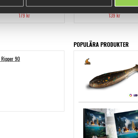
Rigg 3-pack
179 kr
139 kr
POPULÄRA PRODUKTER
m Ripper 90
)