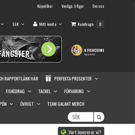
Köpvillkor
Vanliga frågor
Om oss
SEK
Mitt konto
Kundvagn
0
0 FISHCOINS
Vad är detta?
OCH RAPPORTLÄNK HÄR
PERFEKTA PRESENTER
FISKEDRAG
TACKEL
FÖRVARING
SPÖN
ÖVRIGT
TEAM GALANT MERCH
Vart levererar vi?