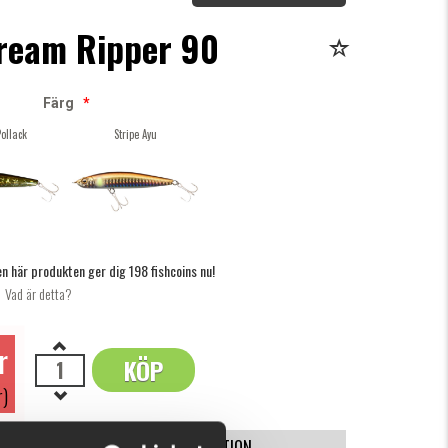
tream Ripper 90
Färg
*
Pollack
Stripe Ayu
n här produkten ger dig 198 fishcoins nu!
Vad är detta?
r
KÖP
OK
r)
SPECIFIKATION