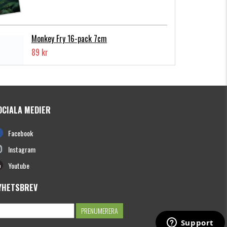
Monkey Fry 16-pack 7cm
89 kr
OCIALA MEDIER
Photofish Flatnose Mini 9cm,7gr, 10-
Facebook
pack
139 kr
Instagram
Youtube
YHETSBREV
Hooligan Roach JR 15cm
149 kr