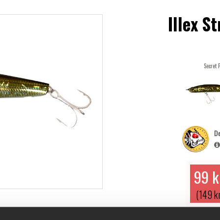
Illex S
Secret 
De
99 k
(149 k
INFORMATION