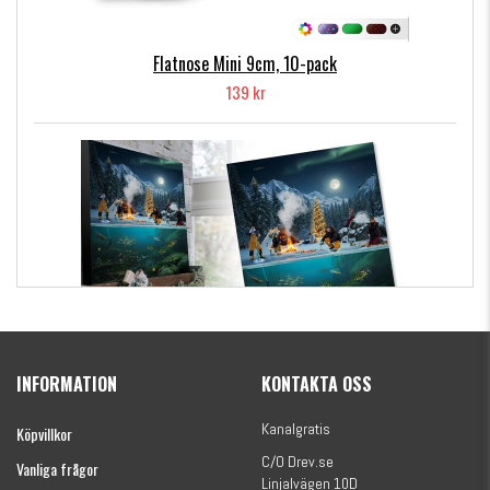
Flatnose Mini 9cm, 10-pack
139 kr
Kanalgratis Officiella Fiskekalender 2026
(julkalender)
INFORMATION
KONTAKTA OSS
1695 kr
Kanalgratis
Köpvillkor
C/O Drev.se
Vanliga frågor
Linjalvägen 10D