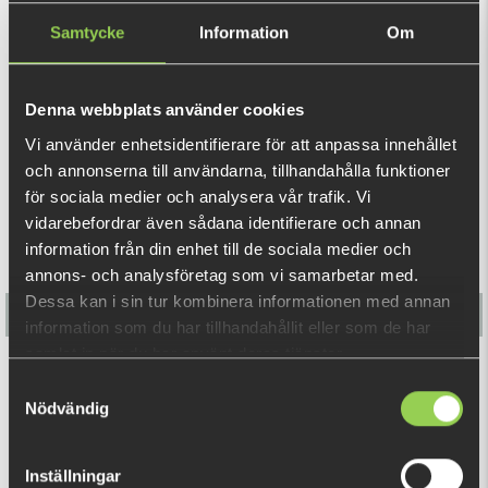
för att passa olika fiskemetoder. Välj färg. Kommer i 10-
Samtycke
Information
Om
pack.
VISA MER
Denna webbplats använder cookies
REKOMMENDERADE PRODUKTER
Vi använder enhetsidentifierare för att anpassa innehållet
och annonserna till användarna, tillhandahålla funktioner
för sociala medier och analysera vår trafik. Vi
vidarebefordrar även sådana identifierare och annan
information från din enhet till de sociala medier och
annons- och analysföretag som vi samarbetar med.
Dessa kan i sin tur kombinera informationen med annan
information som du har tillhandahållit eller som de har
samlat in när du har använt deras tjänster.
M-WAR Jiggskallar #4/0 4-pack (BKK)
Samtyckesval
Nödvändig
59 kr
Inställningar