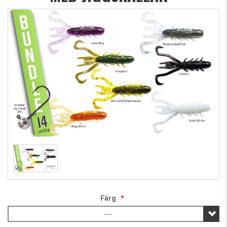
Färg
*
---