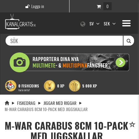
Logga in
0
Toggle
SV
SEK
navigati
0 FISHCOINS
0 XP
5 000 XP
Vad är detta?
FISKEDRAG
JIGGAR MED RIGGAR
M-WAR CARABUS 8CM 10-PACK MED JIGGSKALLAR
M-WAR CARABUS 8CM 10-PACK
MED JIGGSKALLAR