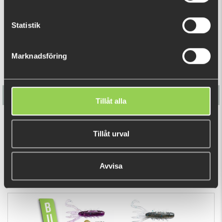
RELATERADE PRODUKTER
Statistik
Marknadsföring
Tillåt alla
Flatnose Mini 9cm med Jiggskallar
Tillåt urval
179 kr
(198 kr)
Avvisa
DU TITTADE NYLIGEN PÅ