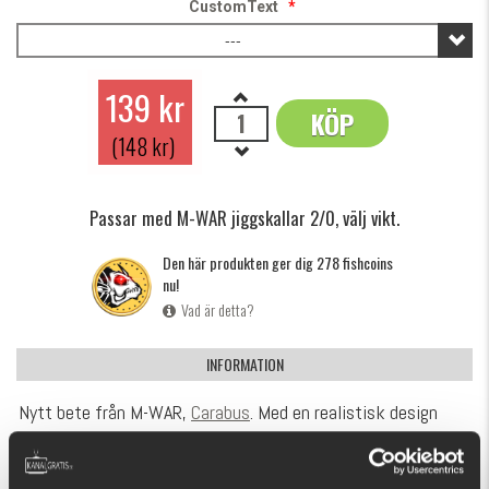
CustomText
*
---
139 kr
KÖP
OK
(148 kr)
Passar med M-WAR jiggskallar 2/0, välj vikt.
Den här produkten ger dig 278 fishcoins
nu!
Vad är detta?
INFORMATION
Nytt bete från M-WAR,
Carabus
. Med en realistisk design
liknar den en livslevande kräfta som har en aktion som får
fiskarna svår att motstå. Kan riggas på en hel del olika sätt