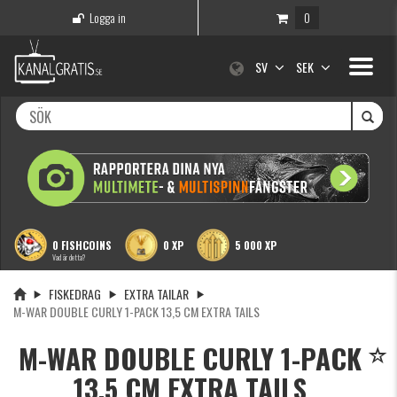
Logga in
0
Toggle
SV
SEK
navigati
0 FISHCOINS
0 XP
5 000 XP
Vad är detta?
FISKEDRAG
EXTRA TAILAR
M-WAR DOUBLE CURLY 1-PACK 13,5 CM EXTRA TAILS
M-WAR DOUBLE CURLY 1-PACK
13,5 CM EXTRA TAILS