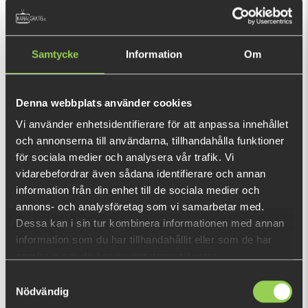
59 kr
KÖP
OK
Samtycke
Information
Om
Enkel att sätta på till vilket tail bete som helst.
Denna webbplats använder cookies
Den här produkten ger dig 118 fishcoins nu!
Vad är detta?
Vi använder enhetsidentifierare för att anpassa innehållet
och annonserna till användarna, tillhandahålla funktioner
för sociala medier och analysera vår trafik. Vi
INFORMATION
vidarebefordrar även sådana identifierare och annan
information från din enhet till de sociala medier och
Finns också tillgänglig i
Photofish
där du kan designa betet
annons- och analysföretag som vi samarbetar med.
själv.
Dessa kan i sin tur kombinera informationen med annan
Enkel att sätta på till vilket tail bete som helst. Kan också
information som du har tillhandahållit eller som de har
fiskas som dom är med en stinger.
samlat in när du har använt deras tjänster.
Samtyckesval
Passar perfekt med
Miuras Mouse Mini 20cm.
VISA MER
Nödvändig
Kommer i 1-pack.