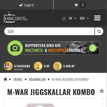
Logga in
0
Toggle
SV
SEK
navigati
0 FISHCOINS
0 XP
5 000 XP
Vad är detta?
TACKEL
JIGGSKALLAR
M-WAR JIGGSKALLAR KOMBO
M-WAR JIGGSKALLAR KOMBO