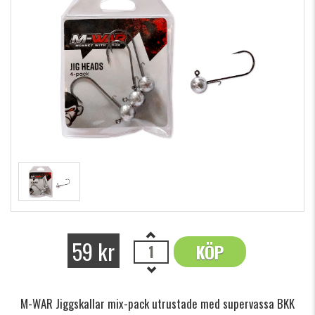
59 kr
KÖP
OK
M-WAR Jiggskallar mix-pack utrustade med supervassa BKK