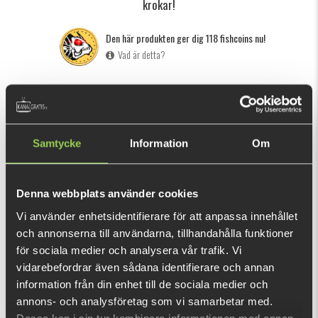
krokar!
Den här produkten ger dig 118 fishcoins nu!
Vad är detta?
INFORMATION
Dessa jiggskallar är utvecklade för att säkerställa din
fiskupplevelse och erbjuder högsta kvalité.
Samtycke
Information
Om
M-WAR jiggskallar är utrustade med ultravassa BKK-krokar
för att säkerställa hållbarhet och maximerad
Denna webbplats använder cookies
krokningsförmåga av fisken. Oavsett om du är en erfaren
Vi använder enhetsidentifierare för att anpassa innehållet
VISA MER
fiskare eller nybörjare, ger M-WAR Jigheads utmärkt
och annonserna till användarna, tillhandahålla funktioner
kvalitet!
för sociala medier och analysera vår trafik. Vi
REKOMMENDERADE PRODUKTER
vidarebefordrar även sådana identifierare och annan
Inkluderar:
information från din enhet till de sociala medier och
1x 3/0, 10gr
annons- och analysföretag som vi samarbetar med.