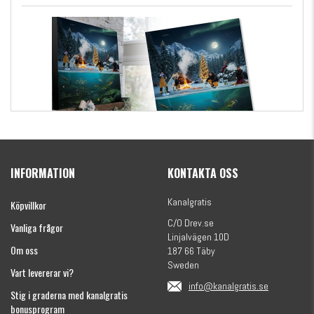
Kanalgratis Officiella Fiskekalender 2026
(julkalender)
INFORMATION
KONTAKTA OSS
1695 kr
Kanalgratis
Köpvillkor
C/O Drev.se
Vanliga frågor
Linjalvägen 10D
Om oss
187 66 Täby
Sweden
Vart levererar vi?
info@kanalgratis.se
Stig i graderna med kanalgratis
bonusprogram