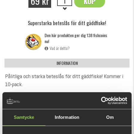
69 kr
KÖP
OK
Superstarka beteslås för ditt gäddfiske!
Den här produkten ger dig 138 fishcoins
nu!
Vad är detta?
INFORMATION
Pålitliga och starka beteslås för ditt gäddfiske! Kommer i
10-pack.
REKOMMENDERADE PRODUKTER
Samtycke
Information
Om