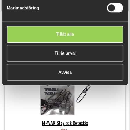
Marknadsföring
M-WAR Lekande 10-pack
Tillåt alla
49 kr
Tillåt urval
DU TITTADE NYLIGEN PÅ
Avvisa
M-WAR Staylock Beteslås