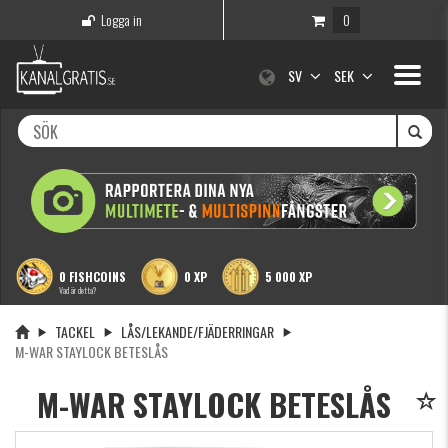
Logga in
0
Toggle
SV
SEK
navigati
0 FISHCOINS
0 XP
5 000 XP
Vad är detta?
TACKEL
LÅS/LEKANDE/FJÄDERRINGAR
M-WAR STAYLOCK BETESLÅS
M-WAR STAYLOCK BETESLÅS