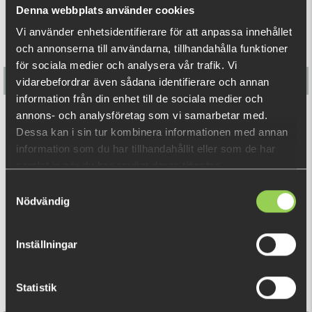
Denna webbplats använder cookies
Vi använder enhetsidentifierare för att anpassa innehållet
och annonserna till användarna, tillhandahålla funktioner
för sociala medier och analysera vår trafik. Vi
vidarebefordrar även sådana identifierare och annan
information från din enhet till de sociala medier och
annons- och analysföretag som vi samarbetar med.
M-WAR Clip Weight Box Combo blysänken 15pcs
Dessa kan i sin tur kombinera informationen med annan
information som du har tillhandahållit eller som de har
179 kr
samlat in när du har använt deras tjänster.
Samtyckesval
Nödvändig
RELATERADE PRODUKTER
Inställningar
Statistik