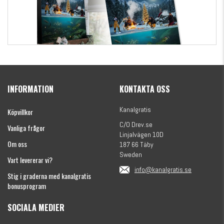
Kanalgratis Officiella Fiskekalender 2026
(julkalender)
INFORMATION
KONTAKTA OSS
1695 kr
Kanalgratis
Köpvillkor
C/O Drev.se
Vanliga frågor
Linjalvägen 10D
Om oss
187 66 Täby
Sweden
Vart levererar vi?
info@kanalgratis.se
Stig i graderna med kanalgratis
bonusprogram
SOCIALA MEDIER
Monkey Fry 16-pack 7cm