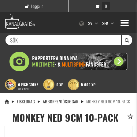
Logga in
0
Toggle
SV
SEK
navigati
0 FISHCOINS
0 XP
5 000 XP
Vad är detta?
FISKEDRAG
ABBORRE/GÖSJIGGAR
MONKEY NED 9CM 10-PACK
MONKEY NED 9CM 10-PACK