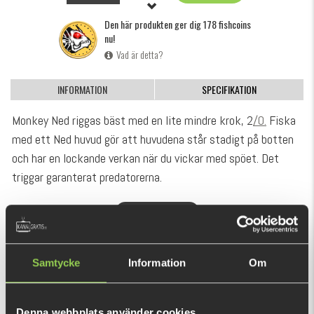
Den här produkten ger dig 178 fishcoins
nu!
Vad är detta?
INFORMATION
SPECIFIKATION
Monkey Ned riggas bäst med en lite mindre krok, 2
/0.
Fiska
med ett Ned huvud gör att huvudena står stadigt på botten
och har en lockande verkan när du vickar med spöet. Det
triggar garanterat predatorerna.
Ned fisket har på senare tid blivit framgångsrikt i Sverige!
VISA MER
Vår egen designer Edvin Johansson från Team Galant har
utvecklat den nya Monkey Ned. Tanken bakom tekninken är
REKOMMENDERADE PRODUKTER
att kunna presentera betet med svansen uppåt när den står
Samtycke
Information
Om
på botten med hjälp av ett platt jigghuvud, vilket gör den
otroligt levande och attraktiv i kallt vatten.
Denna webbplats använder cookies