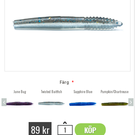
Färg
*
June Bug
Twisted Baitfish
Sapphire Blue
Pumpkin/Chartreuse
89 kr
KÖP
OK