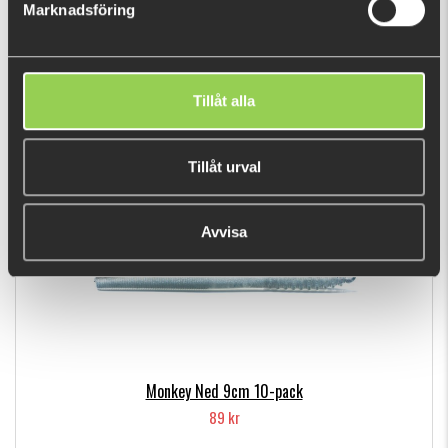
Marknadsföring
Berkley Hollow Craw 10cm (6-pack)
79 kr
Tillåt alla
DU TITTADE NYLIGEN PÅ
Tillåt urval
Avvisa
Monkey Ned 9cm 10-pack
89 kr