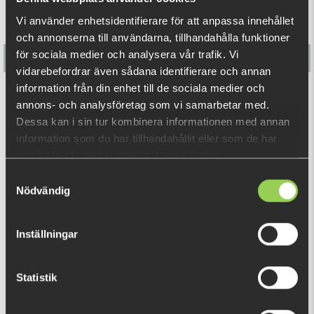
De små detaljerna så som ribborna runt svansen gör lite
Vi använder enhetsidentifierare för att anpassa innehållet
extra oväsen för sig i vattnet och har visat sig vara extremt
och annonserna till användarna, tillhandahålla funktioner
effektivt under vår och höstfisket.
för sociala medier och analysera vår trafik. Vi
Längd: 9 cm, vikt: 5,5gr
vidarebefordrar även sådana identifierare och annan
Antal per förpackning: 10
information från din enhet till de sociala medier och
Monkey Fry 10-pack 10cm
annons- och analysföretag som vi samarbetar med.
Dessa kan i sin tur kombinera informationen med annan
89 kr
information som du har tillhandahållit eller som de har
samlat in när du har använt deras tjänster.
Samtyckesval
RELATERADE PRODUKTER
Nödvändig
Inställningar
Statistik