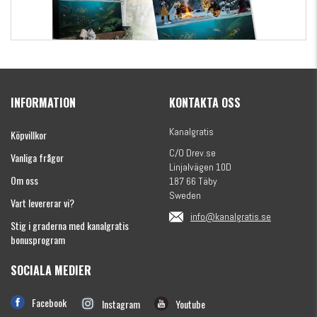
Kanalgratis Officiella Fiskekalender 2026
(julkalender)
INFORMATION
KONTAKTA OSS
1695 kr
Kanalgratis
Köpvillkor
C/O Drev.se
Vanliga frågor
Linjalvägen 10D
Om oss
187 66 Täby
Sweden
Vart levererar vi?
info@kanalgratis.se
Stig i graderna med kanalgratis
bonusprogram
SOCIALA MEDIER
Monkey Fry 16-pack 7cm
Facebook
Instagram
Youtube
89 kr