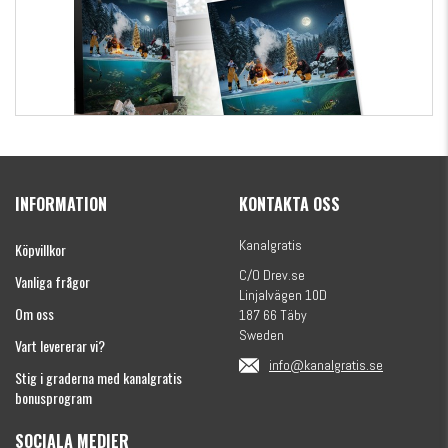
Kanalgratis Officiella Fiskekalender 2026
(julkalender)
INFORMATION
KONTAKTA OSS
1695 kr
Kanalgratis
Köpvillkor
C/O Drev.se
Vanliga frågor
Linjalvägen 10D
Om oss
187 66 Täby
Sweden
Vart levererar vi?
info@kanalgratis.se
Stig i graderna med kanalgratis
bonusprogram
SOCIALA MEDIER