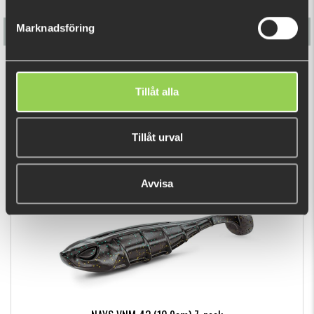
Marknadsföring
NAYS PRDTR 35 (8,5cm) 9-pack
Tillåt alla
99 kr
Tillåt urval
DU TITTADE NYLIGEN PÅ
Avvisa