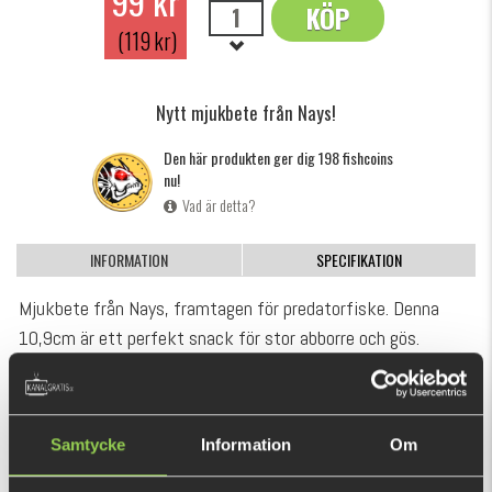
99 kr
KÖP
OK
(119 kr)
Nytt mjukbete från Nays!
Den här produkten ger dig 198 fishcoins
nu!
Vad är detta?
INFORMATION
SPECIFIKATION
Mjukbete från Nays, framtagen för predatorfiske. Denna
10,9cm är ett perfekt snack för stor abborre och gös.
Kommer i 7-pack.
Samtycke
Information
Om
REKOMMENDERADE PRODUKTER