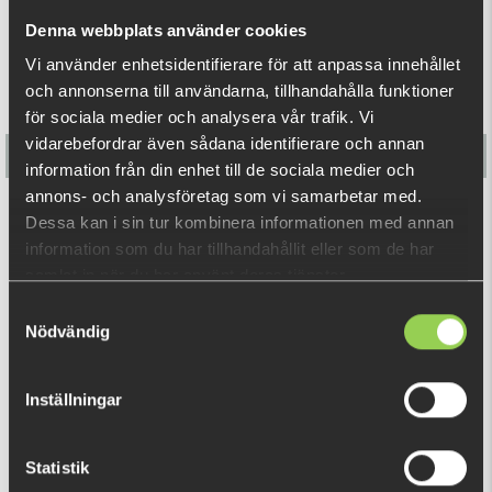
Denna webbplats använder cookies
Vi använder enhetsidentifierare för att anpassa innehållet
och annonserna till användarna, tillhandahålla funktioner
för sociala medier och analysera vår trafik. Vi
vidarebefordrar även sådana identifierare och annan
information från din enhet till de sociala medier och
annons- och analysföretag som vi samarbetar med.
M-WAR Jiggskallar #4/0 4-pack (BKK)
Dessa kan i sin tur kombinera informationen med annan
information som du har tillhandahållit eller som de har
59 kr
samlat in när du har använt deras tjänster.
Samtyckesval
Nödvändig
RELATERADE PRODUKTER
Inställningar
Statistik