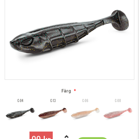
Färg
*
C-04
C-13
C-06
C-08