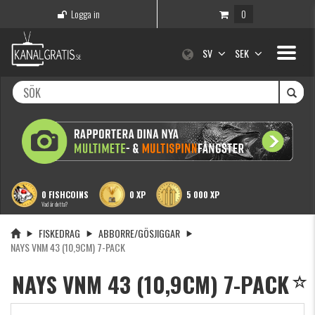
Logga in
0
Toggle
SV
SEK
navigati
0 FISHCOINS
0 XP
5 000 XP
Vad är detta?
FISKEDRAG
ABBORRE/GÖSJIGGAR
NAYS VNM 43 (10,9CM) 7-PACK
NAYS VNM 43 (10,9CM) 7-PACK