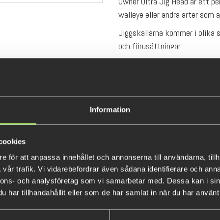
Owner Ultra Jig Head är ett per
walleye eller andra arter som 
Jiggskallarna kommer i olika 
och förusättningar.
Information
cookies
e för att anpassa innehållet och annonserna till användarna, tillh
vår trafik. Vi vidarebefordrar även sådana identifierare och anna
nnons- och analysföretag som vi samarbetar med. Dessa kan i sin
har tillhandahållit eller som de har samlat in när du har använt 
ultimete Fiskespö 4 meter
Flöte (Multimete)