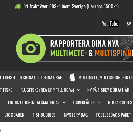
Fri frakt över
699
kr
inom Sverige (i europa 1500kr)
SV
OTOFISH - DESIGNA DITT EGNA DRAG
MULTIMETE, MULTISPINN, PIN 
T FISKE
FLUGFISKE (REA UPP TILL 60%)
NY PÅ FISKE? BÖRJA HÄR!
LINOR/FLUORO/TAFSMATERIAL
FISKEKLÄDER
RULLAR OCH 
JIGGBAREN
FISHBUDDIES
MYSTERY BAG
FÖDELSEDAGS PAKET
R