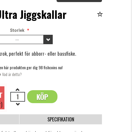
ltra Jiggskallar
Storlek
*
---
rok, perfekt för abborr- eller bassfiske.
en här produkten ger dig 98 fishcoins nu!
Vad är detta?
r
KÖP
OK
r)
SPECIFIKATION