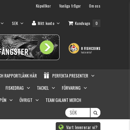
Köpvillkor
Vanliga frågor
Om oss
SEK
Mitt konto
Kundvagn
0
0 FISHCOINS
Vad är detta?
OCH RAPPORTLÄNK HÄR
PERFEKTA PRESENTER
FISKEDRAG
TACKEL
FÖRVARING
SPÖN
ÖVRIGT
TEAM GALANT MERCH
Vart levererar vi?