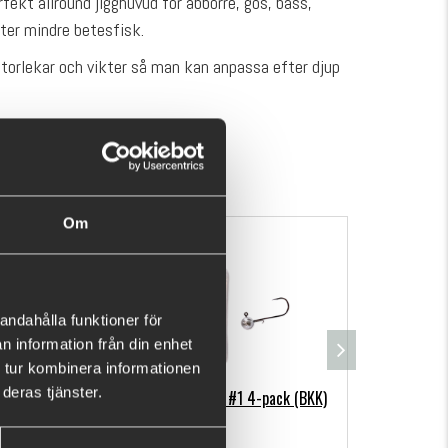
fekt allround jigghuvud för abborre, gös, bass,
äter mindre betesfisk.
storlekar och vikter så man kan anpassa efter djup
VISA MER
Om
andahålla funktioner för
n information från din enhet
 tur kombinera informationen
deras tjänster.
M-WAR Jiggskallar #1 4-pack (BKK)
M-WAR