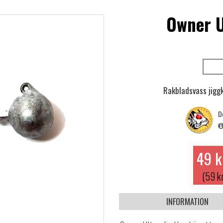
Owner U
Rakbladsvass jiggk
D
49 k
(59 k
INFORMATION