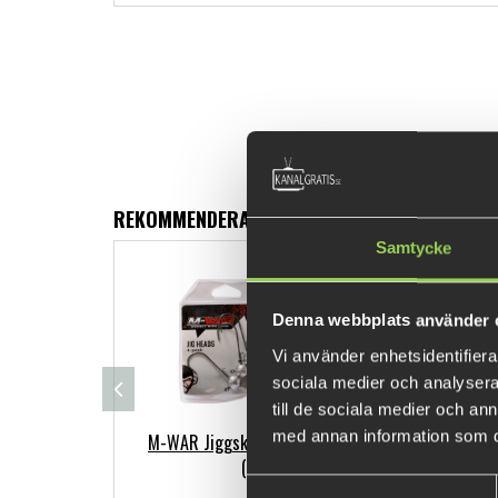
REKOMMENDERADE PRODUKTER
Samtycke
Denna webbplats använder 
Vi använder enhetsidentifierar
sociala medier och analysera 
till de sociala medier och a
med annan information som du 
M-WAR Jiggskallar #2/0 4-pack
M
(BKK)
Samtyckesval