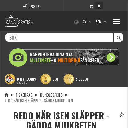
Logga in
0
Toggle
SV
SEK
navigati
0 FISHCOINS
0 XP
5 000 XP
Vad är detta?
FISKEDRAG
BUNDLES/KITS
REDO NÄR ISEN SLÄPPER - GÄDDA MJUKBETEN
REDO NÄR ISEN SLÄPPER -
GÄDDA MJUKBETEN