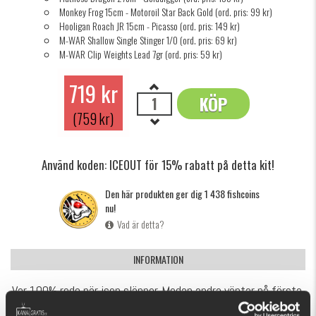
Monkey Frog 15cm - Motoroil Star Back Gold (ord. pris: 99 kr)
Hooligan Roach JR 15cm - Picasso (ord. pris: 149 kr)
M-WAR Shallow Single Stinger 1/0 (ord. pris: 69 kr)
M-WAR Clip Weights Lead 7gr (ord. pris: 59 kr)
719 kr
KÖP
OK
(759 kr)
Använd koden: ICEOUT för 15% rabatt på detta kit!
Den här produkten ger dig 1 438 fishcoins
nu!
Vad är detta?
INFORMATION
Var 100% redo när isen släpper. Medan andra väntar på första
öppna viken har du redan fyllt betesboxen.