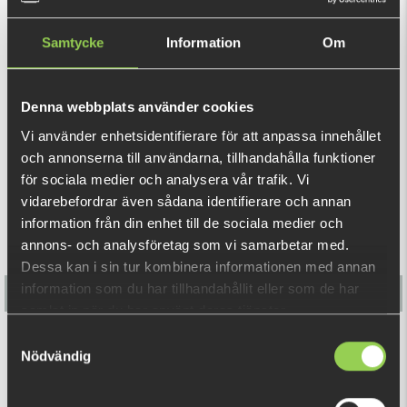
Det här kitet är noggrant sammansatt för kallt vårvatten
Samtycke
Information
Om
och försiktiga, tröga hugg. Här får du beten med rätt gång,
rätt siluett och beprövade färger som levererar under de allra
VISA MER
första passen efter islossning.
Denna webbplats använder cookies
När gäddan är seg och huggen är försiktiga gäller det att
Vi använder enhetsidentifierare för att anpassa innehållet
REKOMMENDERADE PRODUKTER
fiska smart och med rätt grejer. Förbered dig i god tid, så är
och annonserna till användarna, tillhandahålla funktioner
du redo att kliva ut och börja kasta direkt när läget är
för sociala medier och analysera vår trafik. Vi
vidarebefordrar även sådana identifierare och annan
perfekt.
information från din enhet till de sociala medier och
Kitet innehåller:
annons- och analysföretag som vi samarbetar med.
Dessa kan i sin tur kombinera informationen med annan
2x Flatnose Shad Jr 15cm - Crystal Pike
information som du har tillhandahållit eller som de har
2x Nettel Juvenile 19cm - Spotted Bullhead
samlat in när du har använt deras tjänster.
1x Flatnose Dragon - Golddigger
Samtyckesval
2x Monkey Frog 15cm - Motoroil Star Back Gold
Multispinn Set - Team Galant
Nödvändig
1x Hooligan Roach JR 15cm - Picasso
2995 kr
1x M-WAR Shallow Single Stinger 1/0