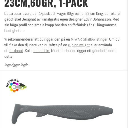
23CM,60GR, 1-PACK
Detta bete levereras i 1-pack och väger 60gr och är 23 cm lång, perfekt för
gäddfiske! Designat av kanalgratis egen designer Edvin Johansson. Med
sin höga profil och smala kropp har den en förförisk gång i långsamma
hastigheter.
Vi rekommenderar att du riggar den på en
M-WAR Shallow stinger
. Om du
vill fiska den djupare kan du sätta på en
clip on weight
eller använda
ett
flexhead
. Kolla
denna film
för att se hur du riggar ett gäddbete som
detta.
Inga riggar ingår.