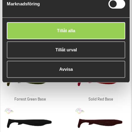
Marknadsföring
Tillåt alla
Tillåt urval
Gold Digger Base
Chartreuse Base
Avvisa
Forrest Green Base
Solid Red Base