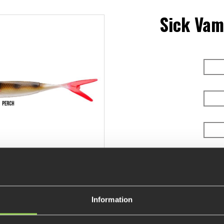
Sick Vam
Välj 3 av dina favorit 
De
Information
119 k