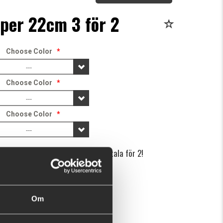
per 22cm 3 för 2
Choose Color
*
---
Choose Color
*
---
Choose Color
*
---
färger på Sick Vamper 22 cm och betala för 2!
n här produkten ger dig 238 fishcoins nu!
Vad är detta?
Om
r