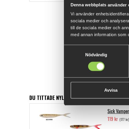
Denna webbplats använder 
Vi använder enhetsidentifierar
sociala medier och analysera 
till de sociala medier och a
med annan information som du 
Samtyckesval
Nödvändig
Avvisa
DU TITTADE NYLIGEN PÅ
Sick Vamper
119 kr
(177 kr