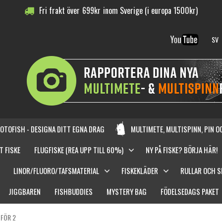
Fri frakt över
699
kr
inom Sverige (i europa 1500kr)
SV
OTOFISH - DESIGNA DITT EGNA DRAG
MULTIMETE, MULTISPINN, PIN 
T FISKE
FLUGFISKE (REA UPP TILL 60%)
NY PÅ FISKE? BÖRJA HÄR!
LINOR/FLUORO/TAFSMATERIAL
FISKEKLÄDER
RULLAR OCH 
JIGGBAREN
FISHBUDDIES
MYSTERY BAG
FÖDELSEDAGS PAKET
 FÖR 2