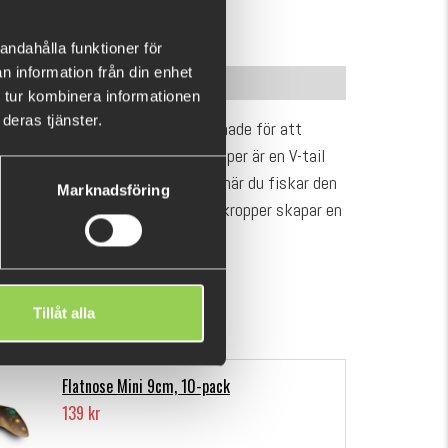
KÖP
OK
r)
andahålla funktioner för
n information från din enhet
INFORMATION
 tur kombinera informationen
deras tjänster.
j på 6 olika typer av beten, designade för att
tänka mötas på vattnet. Sick Vamper är en V-tail
tailen gör en fin vågande action när du fiskar den
Marknadsföring
d. Den triangelformade formen av kropper skapar en
tet är fiskat aggresivt. Fiska det genom gräs med
VISA MER
n som mjukt jerkbait.
Tillåt alla
tigheter
Flatnose Mini 9cm, 10-pack
139 kr