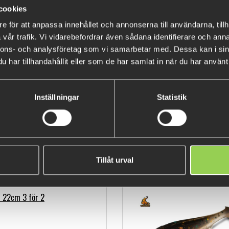
cookies
(177 k
e för att anpassa innehållet och annonserna till användarna, tillh
vår trafik. Vi vidarebefordrar även sådana identifierare och anna
nnons- och analysföretag som vi samarbetar med. Dessa kan i sin
har tillhandahållit eller som de har samlat in när du har använt 
Berkley Sick serien är en famil
täcka alla situationer du kan 
med en tjock kropp. Den smala 
Inställningar
Statistik
dropshot eller på ett jigghuvu
"belly flashing" action när be
en offset krok eller använd de
• Powerbait lukt
Tillåt urval
• Tung flanky action i alla has
POPULÄRA PRODUKTER
• Fin vågande rörelse.
• Extremt allround
 22cm 3 för 2
)