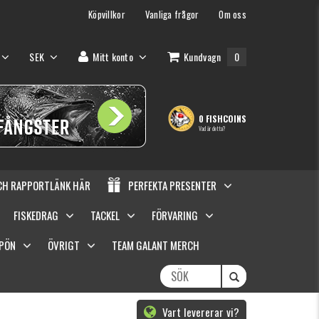
Köpvillkor
Vanliga frågor
Om oss
SEK
Mitt konto
Kundvagn
0
0 FISHCOINS
Vad är detta?
OCH RAPPORTLÄNK HÄR
PERFEKTA PRESENTER
FISKEDRAG
TACKEL
FÖRVARING
SPÖN
ÖVRIGT
TEAM GALANT MERCH
Vart levererar vi?