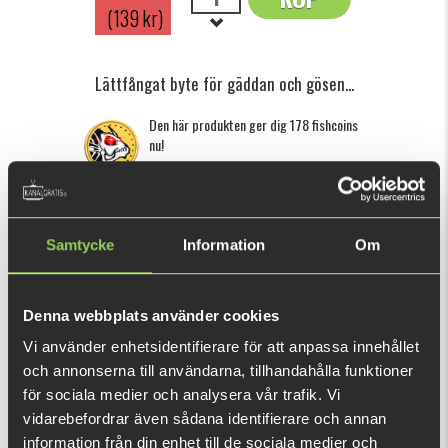
(139 kr)
Lättfångat byte för gäddan och gösen...
Den här produkten ger dig 178 fishcoins
nu!
Vad är detta?
INFORMATION
SPECIFIKATION
Samtycke
Information
Om
Shiver 22 har profilen och utseendet av en nors, vilken är en
lättfångad bytesfisk för stora predatorer. Med en lätt
vibrerande och darrande stjärt är Shiver 22 det perfekta
Denna webbplats använder cookies
gummibetet för en subtil presentation i kallt vatten eller i
Vi använder enhetsidentifierare för att anpassa innehållet
vatten med hårt fisketryck. Suverän till pelagiskt
och annonserna till användarna, tillhandahålla funktioner
VISA MER
prickskytte. Pröva den också på en magnum-dropshot-rigg
för sociala medier och analysera vår trafik. Vi
vidarebefordrar även sådana identifierare och annan
om du spinnfiskar gädda och gös!
information från din enhet till de sociala medier och