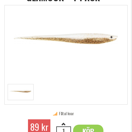
Fåtal kvar
89 kr
KÖP
OK