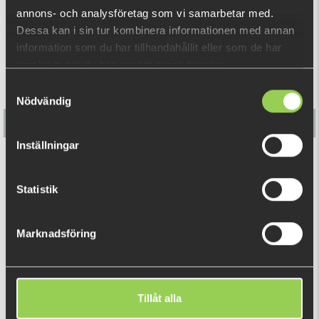
REKOMMENDERADE PRODUKTER
annons- och analysföretag som vi samarbetar med.
Dessa kan i sin tur kombinera informationen med annan
information som du har tillhandahållit eller som de har
samlat in när du har använt deras tjänster.
Samtyckesval
Nödvändig
Inställningar
Flatnose Shad 12cm med Inbyggd Rigg 3-pack
Statistik
179 kr
Marknadsföring
DU TITTADE NYLIGEN PÅ
Fåtal kvar
Tillåt alla