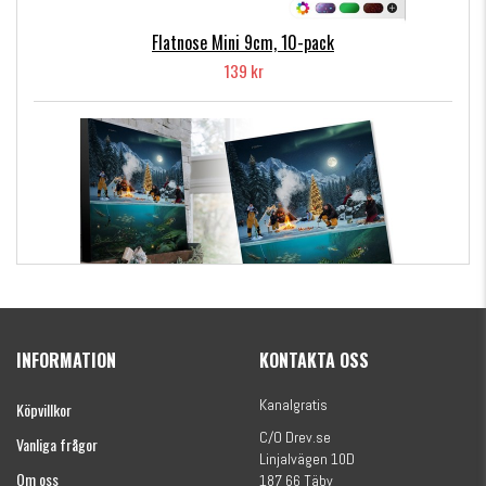
Flatnose Mini 9cm, 10-pack
139 kr
Kanalgratis Officiella Fiskekalender 2026
(julkalender)
INFORMATION
KONTAKTA OSS
1695 kr
Kanalgratis
Köpvillkor
C/O Drev.se
Vanliga frågor
Linjalvägen 10D
Om oss
187 66 Täby