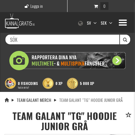
Logga in
0
Toggle
SV
SEK
navigati
0 FISHCOINS
0 XP
5 000 XP
Vad är detta?
TEAM GALANT MERCH
TEAM GALANT "TG" HOODIE JUNIOR GRÅ
TEAM GALANT "TG" HOODIE
JUNIOR GRÅ