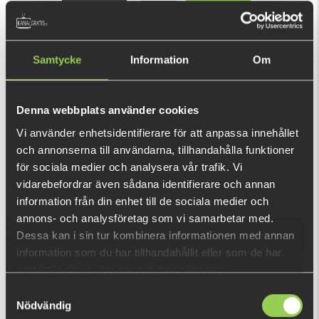
699 kr
KÖP
OK
Samtycke
Information
Om
Gör dig redo att lyfta din stil och komfort med vår helt NYA
serie av hoodies! Oversized i modellen!
Den här produkten ger dig 1 398 fishcoins
Denna webbplats använder cookies
nu!
Vi använder enhetsidentifierare för att anpassa innehållet
Vad är detta?
och annonserna till användarna, tillhandahålla funktioner
för sociala medier och analysera vår trafik. Vi
INFORMATION
vidarebefordrar även sådana identifierare och annan
information från din enhet till de sociala medier och
Gör dig redo att lyfta din stil och komfort med vår helt NYA
annons- och analysföretag som vi samarbetar med.
serie av hoodies! Vi är glada att tillkännage ankomsten av vår
Dessa kan i sin tur kombinera informationen med annan
senaste kollektion, som erbjuder tre färger för att passa din
information som du har tillhandahållit eller som de har
unika smak och preferenser.
samlat in när du har använt deras tjänster.
Hoodie i barnmodell med huva samt känguruficka. Gjord av
Samtyckesval
VISA MER
Nödvändig
mjuk bomullsblandning och i normal tjocklek med borstad