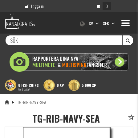
Logga in
0
Toggle
SV
SEK
navigati
0 FISHCOINS
0 XP
5 000 XP
Vad är detta?
TG-RIB-NAVY-SEA
TG-RIB-NAVY-SEA