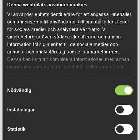
Vad är detta?
Denna webbplats använder cookies
Vi använder enhetsidentifierare för att anpassa innehållet
och annonserna till användarna, tillhandahålla funktioner
DU TITTADE NYLIGEN PÅ
för sociala medier och analysera vår trafik. Vi
vidarebefordrar även sådana identifierare och annan
information från din enhet till de sociala medier och
annons- och analysföretag som vi samarbetar med.
Dessa kan i sin tur kombinera informationen med annan
information som du har tillhandahållit eller som de har
samlat in när du har använt deras tjänster.
Samtyckesval
Nödvändig
Inställningar
Statistik
TG-RIB-NAVY-sea