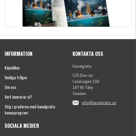
Kanalgratis Officiella Fiskekalender 2026
(julkalender)
INFORMATION
KONTAKTA OSS
1695 kr
Kanalgratis
Köpvillkor
C/O Drev.se
Vanliga frågor
Linjalvägen 10D
Om oss
187 66 Täby
Sweden
Vart levererar vi?
info@kanalgratis.se
Stig i graderna med kanalgratis
bonusprogram
SOCIALA MEDIER
Monkey Fry 16-pack 7cm