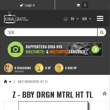
Logga in
0
Toggle
SV
SEK
navigati
0 FISHCOINS
0 XP
5 000 XP
Vad är detta?
Z - BBY DRGN MTRL HT TL
Z - BBY DRGN MTRL HT TL