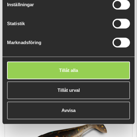
Inställningar
Statistik
Marknadsföring
z - bby drgn mtrl ht tl
139 kr
Tillåt alla
Tillåt urval
POPULÄRA PRODUKTER
Avvisa