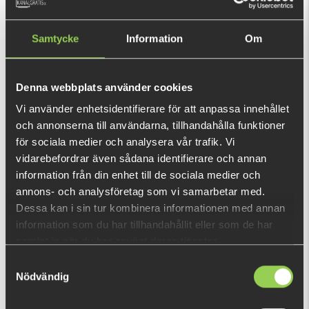
Samtycke
Information
Om
Ej i lager
139 kr
Denna webbplats använder cookies
Vi använder enhetsidentifierare för att anpassa innehållet
och annonserna till användarna, tillhandahålla funktioner
Den här produkten ger dig 278 fishcoins
för sociala medier och analysera vår trafik. Vi
nu!
vidarebefordrar även sådana identifierare och annan
Vad är detta?
information från din enhet till de sociala medier och
annons- och analysföretag som vi samarbetar med.
DU TITTADE NYLIGEN PÅ
Dessa kan i sin tur kombinera informationen med annan
information som du har tillhandahållit eller som de har
Ej i lager
samlat in när du har använt deras tjänster.
Samtyckesval
Nödvändig