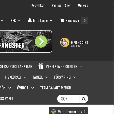
Köpvillkor
Vanliga frågor
Om oss
SEK
Mitt konto
Kundvagn
0
0 FISHCOINS
Vad är detta?
OCH RAPPORTLÄNK HÄR
PERFEKTA PRESENTER
FISKEDRAG
TACKEL
FÖRVARING
SPÖN
ÖVRIGT
TEAM GALANT MERCH
GS PAKET
Vart levererar vi?