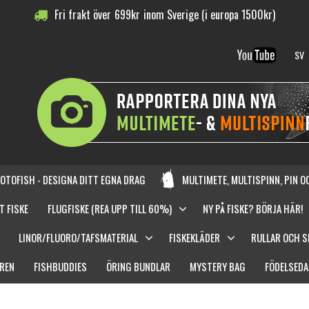
Fri frakt över
699
kr
inom Sverige (i europa 1500kr)
SV
OTOFISH - DESIGNA DITT EGNA DRAG
MULTIMETE, MULTISPINN, PIN 
T FISKE
FLUGFISKE (REA UPP TILL 60%)
NY PÅ FISKE? BÖRJA HÄR!
LINOR/FLUORO/TAFSMATERIAL
FISKEKLÄDER
RULLAR OCH 
REN
FISHBUDDIES
ÖRING BUNDLAR
MYSTERY BAG
FÖDELSEDA