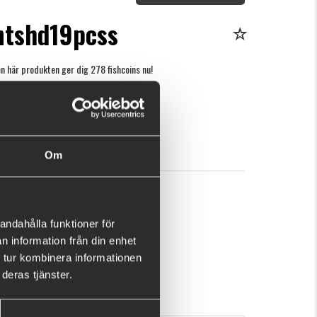
lntshd19pcss
n här produkten ger dig 278 fishcoins nu!
Vad är detta?
kr
KÖP
OK
Om
andahålla funktioner för
n information från din enhet
 tur kombinera informationen
deras tjänster.