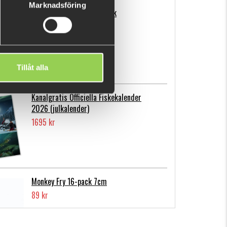
Marknadsföring
Flatnose Mini 9cm, 10-pack
139 kr
Tillåt alla
Kanalgratis Officiella Fiskekalender
2026 (julkalender)
1695 kr
Monkey Fry 16-pack 7cm
89 kr