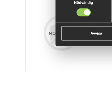
Nödvändig
z-flntshd19
139 kr
Avvisa