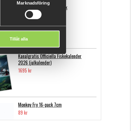
Marknadsföring
Flatnose Mini 9cm, 10-pack
139 kr
Tillåt alla
Kanalgratis Officiella Fiskekalender
2026 (julkalender)
1695 kr
Monkey Fry 16-pack 7cm
89 kr