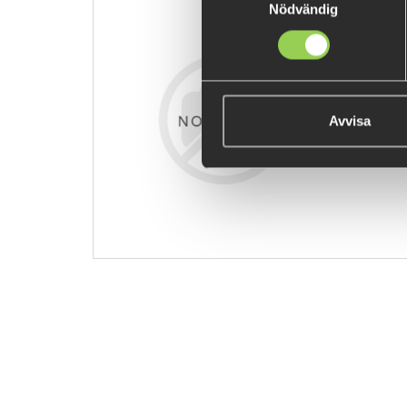
Nödvändig
z-kjythegrw
119 kr
Avvisa