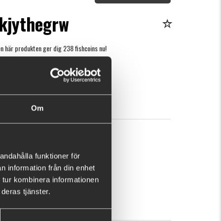
-kjythegrw
n här produkten ger dig 238 fishcoins nu!
Vad är detta?
r
KÖP
OK
Om
andahålla funktioner för
n information från din enhet
 tur kombinera informationen
deras tjänster.