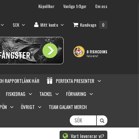
Köpvillkor
Vanliga frågor
Om oss
SEK
Mitt konto
Kundvagn
0
0 FISHCOINS
Vad är detta?
OCH RAPPORTLÄNK HÄR
PERFEKTA PRESENTER
FISKEDRAG
TACKEL
FÖRVARING
SPÖN
ÖVRIGT
TEAM GALANT MERCH
Vart levererar vi?