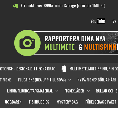
Fri frakt över
699
kr
inom Sverige (i europa 1500kr)
SV
OTOFISH - DESIGNA DITT EGNA DRAG
MULTIMETE, MULTISPINN, PIN 
T FISKE
FLUGFISKE (REA UPP TILL 60%)
NY PÅ FISKE? BÖRJA HÄR!
LINOR/FLUORO/TAFSMATERIAL
FISKEKLÄDER
RULLAR OCH 
JIGGBAREN
FISHBUDDIES
MYSTERY BAG
FÖDELSEDAGS PAKET