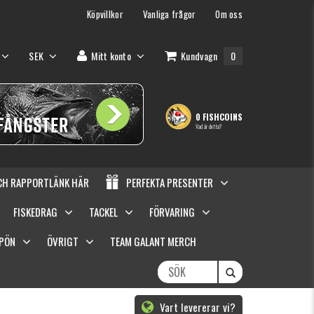
Köpvillkor
Vanliga frågor
Om oss
SEK
Mitt konto
Kundvagn
0
0 FISHCOINS
Vad är detta?
OCH RAPPORTLÄNK HÄR
PERFEKTA PRESENTER
FISKEDRAG
TACKEL
FÖRVARING
SPÖN
ÖVRIGT
TEAM GALANT MERCH
Vart levererar vi?