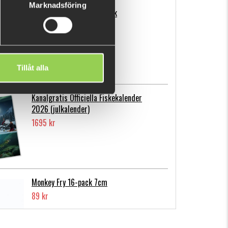
Marknadsföring
Flatnose Mini 9cm, 10-pack
139 kr
Tillåt alla
Kanalgratis Officiella Fiskekalender
2026 (julkalender)
1695 kr
Monkey Fry 16-pack 7cm
89 kr