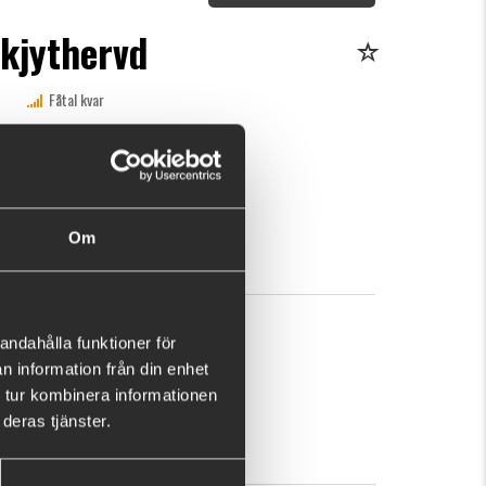
-kjythervd
Fåtal kvar
n här produkten ger dig 258 fishcoins nu!
Vad är detta?
kr
KÖP
OK
Om
andahålla funktioner för
n information från din enhet
 tur kombinera informationen
deras tjänster.