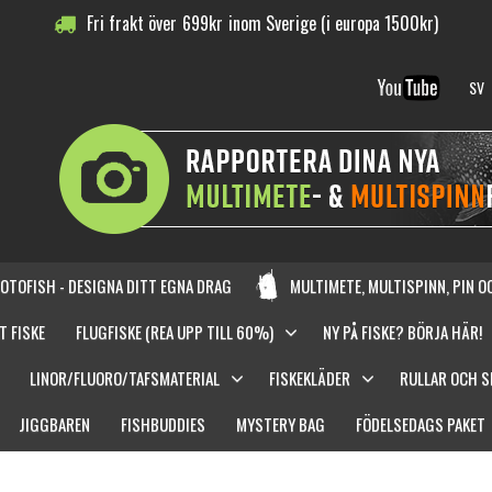
Fri frakt över
699
kr
inom Sverige (i europa 1500kr)
SV
OTOFISH - DESIGNA DITT EGNA DRAG
MULTIMETE, MULTISPINN, PIN 
T FISKE
FLUGFISKE (REA UPP TILL 60%)
NY PÅ FISKE? BÖRJA HÄR!
LINOR/FLUORO/TAFSMATERIAL
FISKEKLÄDER
RULLAR OCH 
JIGGBAREN
FISHBUDDIES
MYSTERY BAG
FÖDELSEDAGS PAKET