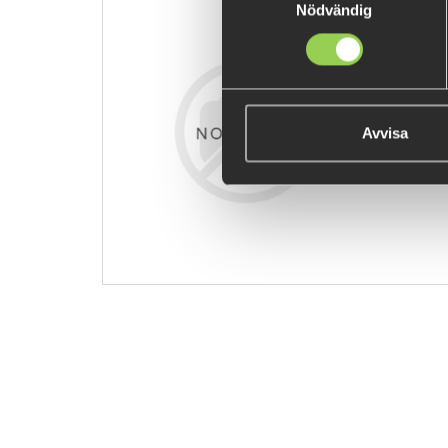
Nödvändig
z-kjythervd
129 kr
Avvisa