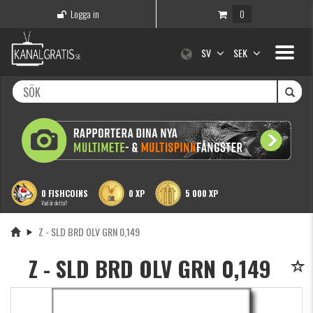
Logga in
0
Toggle
SV
SEK
navigati
0 FISHCOINS
0 XP
5 000 XP
Vad är detta?
Z - SLD BRD OLV GRN 0,149
Z - SLD BRD OLV GRN 0,149