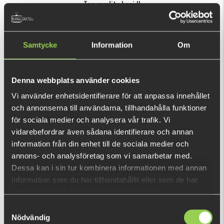
Top quality braid!
Den här produkten ger dig 398 fishcoins
nu!
Samtycke
Information
Om
Vad är detta?
INFORMATION
Denna webbplats använder cookies
Made from top quality PE fibres, we have worked on the
Vi använder enhetsidentifierare för att anpassa innehållet
density of this braid to get a perfectly round profile. This
och annonserna till användarna, tillhandahålla funktioner
rigid line is great for intensive cast and retrieve lure fishing.
för sociala medier och analysera vår trafik. Vi
vidarebefordrar även sådana identifierare och annan
A Teflon surface coating improves casting performance
information från din enhet till de sociala medier och
gaining valuable extra meters every cast.
annons- och analysföretag som vi samarbetar med.
VISA MER
The absence of stretch gives the line excellent linear
Dessa kan i sin tur kombinera informationen med annan
strength and great knot resistance. Olive Green gives you
information som du har tillhandahållit eller som de har
DU TITTADE NYLIGEN PÅ
extra discretion.
samlat in när du har använt deras tjänster.
Fåtal kvar
Samtyckesval
120m
Nödvändig