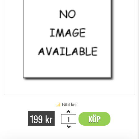
Fåtal kvar
199 kr
KÖP
OK