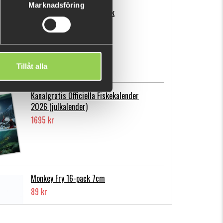
Marknadsföring
Flatnose Mini 9cm, 10-pack
139 kr
Tillåt alla
Kanalgratis Officiella Fiskekalender
2026 (julkalender)
1695 kr
Monkey Fry 16-pack 7cm
89 kr