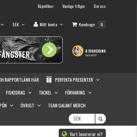
Köpvillkor
Vanliga frågor
Om oss
SEK
Mitt konto
Kundvagn
0
0 FISHCOINS
Vad är detta?
OCH RAPPORTLÄNK HÄR
PERFEKTA PRESENTER
FISKEDRAG
TACKEL
FÖRVARING
SPÖN
ÖVRIGT
TEAM GALANT MERCH
Vart levererar vi?