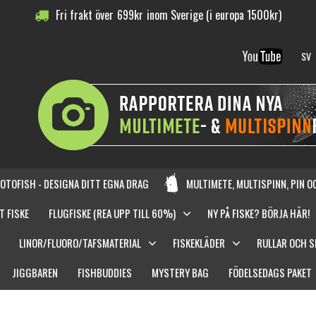
Fri frakt över
699
kr
inom Sverige (i europa 1500kr)
SV
OTOFISH - DESIGNA DITT EGNA DRAG
MULTIMETE, MULTISPINN, PIN 
T FISKE
FLUGFISKE (REA UPP TILL 60%)
NY PÅ FISKE? BÖRJA HÄR!
LINOR/FLUORO/TAFSMATERIAL
FISKEKLÄDER
RULLAR OCH 
JIGGBAREN
FISHBUDDIES
MYSTERY BAG
FÖDELSEDAGS PAKET