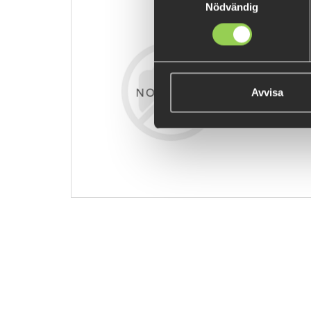
Nödvändig
zz-MWAR-B
89 kr
Avvisa