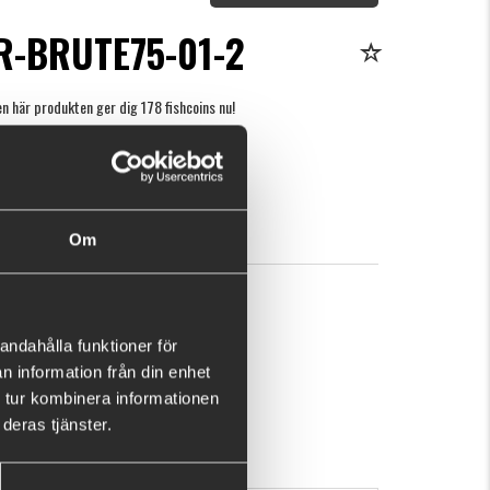
R-BRUTE75-01-2
n här produkten ger dig 178 fishcoins nu!
Vad är detta?
r
KÖP
OK
Om
andahålla funktioner för
n information från din enhet
 tur kombinera informationen
deras tjänster.