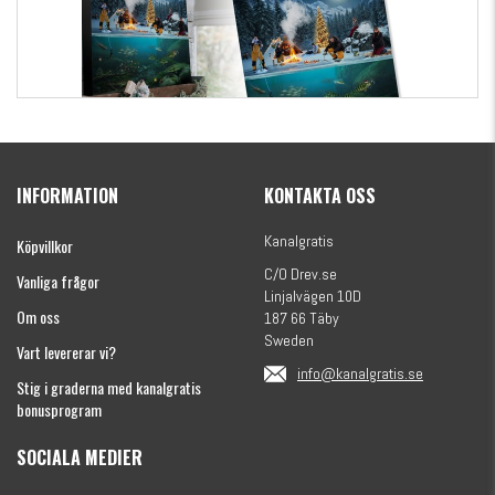
Kanalgratis Officiella Fiskekalender 2026
(julkalender)
INFORMATION
KONTAKTA OSS
1695 kr
Kanalgratis
Köpvillkor
C/O Drev.se
Vanliga frågor
Linjalvägen 10D
Om oss
187 66 Täby
Sweden
Vart levererar vi?
info@kanalgratis.se
Stig i graderna med kanalgratis
bonusprogram
SOCIALA MEDIER
Monkey Fry 16-pack 7cm