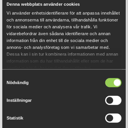
Vad är detta?
Denna webbplats använder cookies
Vi använder enhetsidentifierare för att anpassa innehållet
och annonserna till användarna, tillhandahålla funktioner
DU TITTADE NYLIGEN PÅ
för sociala medier och analysera vår trafik. Vi
vidarebefordrar även sådana identifierare och annan
information från din enhet till de sociala medier och
annons- och analysföretag som vi samarbetar med.
Dessa kan i sin tur kombinera informationen med annan
information som du har tillhandahållit eller som de har
samlat in när du har använt deras tjänster.
Samtyckesval
Nödvändig
Inställningar
Statistik
zz-eE4ARWHEFREQAD