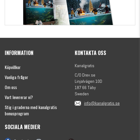
Kanalgratis Officiella Fiskekalender 2026
(julkalender)
INFORMATION
KONTAKTA OSS
1695 kr
Kanalgratis
Köpvillkor
C/O Drev.se
Vanliga frågor
Linjalvägen 10D
Om oss
187 66 Täby
Sweden
Vart levererar vi?
info@kanalgratis.se
Stig i graderna med kanalgratis
bonusprogram
SOCIALA MEDIER
Monkey Fry 16-pack 7cm