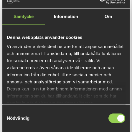
Samtycke
Information
Om
Ej i lager
139 kr
Denna webbplats använder cookies
Vi använder enhetsidentifierare för att anpassa innehållet
och annonserna till användarna, tillhandahålla funktioner
Den här produkten ger dig 278 fishcoins
för sociala medier och analysera vår trafik. Vi
nu!
vidarebefordrar även sådana identifierare och annan
Vad är detta?
information från din enhet till de sociala medier och
annons- och analysföretag som vi samarbetar med.
DU TITTADE NYLIGEN PÅ
Dessa kan i sin tur kombinera informationen med annan
information som du har tillhandahållit eller som de har
Ej i lager
samlat in när du har använt deras tjänster.
Samtyckesval
Nödvändig