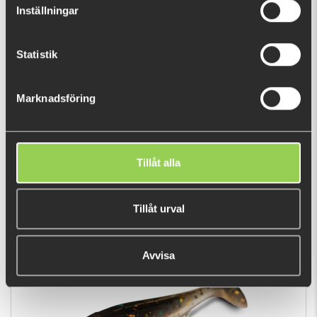
Inställningar
Statistik
Marknadsföring
zzzflatgdir
139 kr
Tillåt alla
Tillåt urval
POPULÄRA PRODUKTER
Avvisa