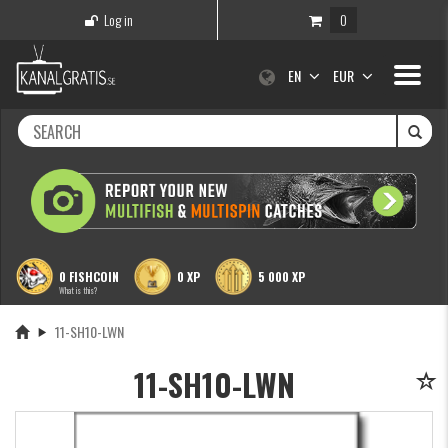
Log in
0
Toggle
EN
EUR
navigati
0 FISHCOIN
0 XP
5 000 XP
What is this?
11-SH10-LWN
11-SH10-LWN