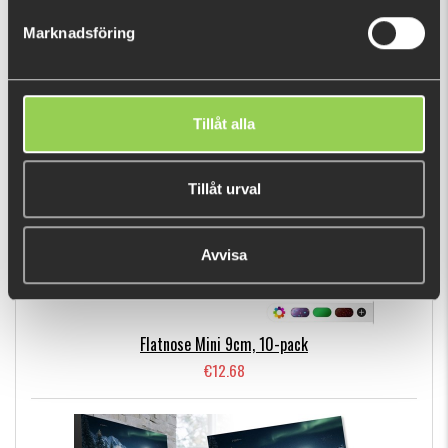
€7.21
Marknadsföring
BESTSELLERS
Tillåt alla
Tillåt urval
Avvisa
Flatnose Mini 9cm, 10-pack
€12.68