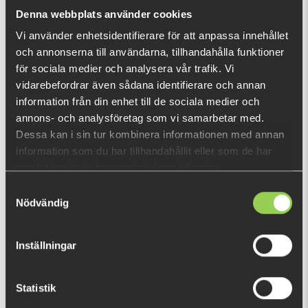
What is this?
Denna webbplats använder cookies
Vi använder enhetsidentifierare för att anpassa innehållet
och annonserna till användarna, tillhandahålla funktioner
RECENTLY VIEWED PRODUCTS
för sociala medier och analysera vår trafik. Vi
FEW LEFT
vidarebefordrar även sådana identifierare och annan
information från din enhet till de sociala medier och
annons- och analysföretag som vi samarbetar med.
Dessa kan i sin tur kombinera informationen med annan
information som du har tillhandahållit eller som de har
samlat in när du har använt deras tjänster.
Samtyckesval
Nödvändig
Inställningar
Statistik
11-SH10-LWN