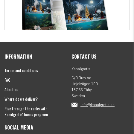
Kanalgratis Official Christmas Calendar 2026
INFORMATION
CONTACT US
€154.60
Kanalgratis
Terms and conditions
C/O Drev.se
FAQ
Linjalvägen 10D
About us
187 66 Täby
Sweden
Where do we deliver?
info@kanalgratis.se
Rise through the ranks with
Kanalgratis' bonus program
SOCIAL MEDIA
Monkey Fry 16-pack 7cm