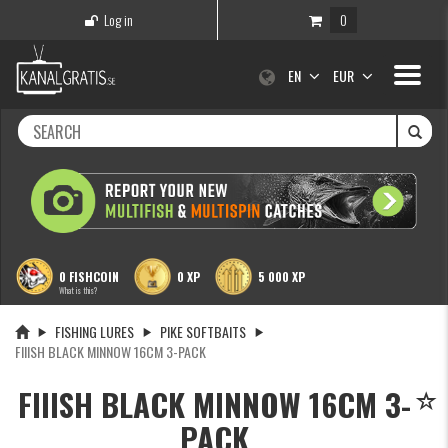
Log in
0
Toggle
EN
EUR
navigati
0 FISHCOIN
0 XP
5 000 XP
What is this?
FISHING LURES
PIKE SOFTBAITS
FIIISH BLACK MINNOW 16CM 3-PACK
FIIISH BLACK MINNOW 16CM 3-
PACK