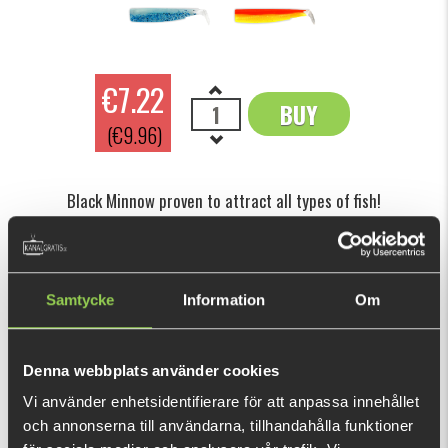
€7.22
BUY
OK
(€9.96)
Black Minnow proven to attract all types of fish!
This purchase will pay 158 fishcoins now!
What is this?
Samtycke
Information
Om
INFORMATION
The extra soft body of the Black Minnow gives the lure a
Denna webbplats använder cookies
uniquely lifelike and natural swimming action with lots of
Vi använder enhetsidentifierare för att anpassa innehållet
vibration. A range of highly realistic colours add to the lure’s
och annonserna till användarna, tillhandahålla funktioner