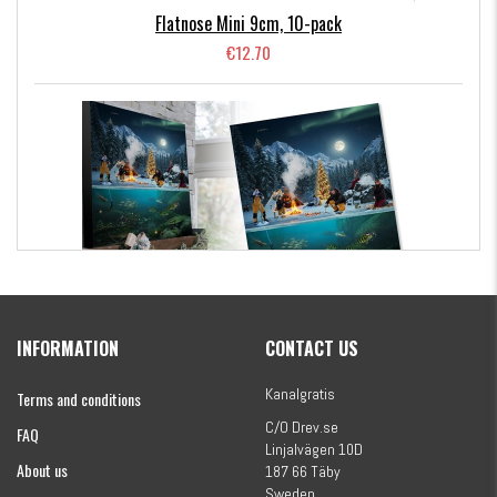
Flatnose Mini 9cm, 10-pack
€12.70
Kanalgratis Official Christmas Calendar 2026
INFORMATION
CONTACT US
€154.86
Kanalgratis
Terms and conditions
C/O Drev.se
FAQ
Linjalvägen 10D
About us
187 66 Täby
Sweden