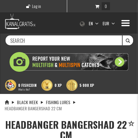
Log in
0
Toggle
EN
EUR
navigati
0 FISHCOIN
0 XP
5 000 XP
What is this?
BLACK WEEK
FISHING LURES
HEADBANGER BANGERSHAD 22 CM
HEADBANGER BANGERSHAD 22
CM