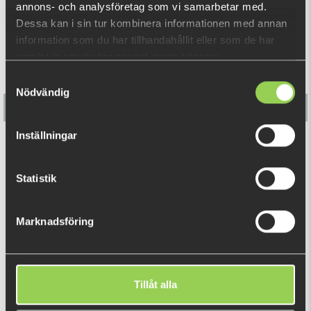
paddle tail soft bait action.
annons- och analysföretag som vi samarbetar med.
Dessa kan i sin tur kombinera informationen med annan
Length: 22 cm
information som du har tillhandahållit eller som de har
Weight: 42 g
samlat in när du har använt deras tjänster.
Samtyckesval
Nödvändig
Inställningar
Berkley Sick Vibe 9cm (Bulk)
Statistik
€1.37
Marknadsföring
RECENTLY VIEWED PRODUCTS
Tillåt alla