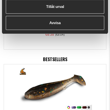
Tillåt urval
Avvisa
Headbanger BangerShad 22 cm
€6.30
(€9.04)
BESTSELLERS