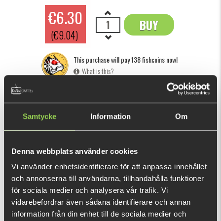
€6.30
BUY
OK
(€9.04)
This purchase will pay 138 fishcoins now!
What is this?
INFORMATION
Samtycke
Information
Om
Made of durable and phtalate-free plastics, the Headbanger
BangerShad is a bait full of life. It has a waggling action
with lots of belly flash and can be retrieved at any speed.
Denna webbplats använder cookies
The paddle tail kicks at extremely slow retrieves and the
Vi använder enhetsidentifierare för att anpassa innehållet
bait has an amazing action on the drop. Featuring a detailed
och annonserna till användarna, tillhandahålla funktioner
SHOW MORE
scale exterior, the BangerShad can be rigged any way you
för sociala medier och analysera vår trafik. Vi
prefer, but we recommend pairing it with our RockerHead
vidarebefordrar även sådana identifierare och annan
Dive Stinger, which gives you an unreal and previously unseen
RECOMMENDED PRODUCTS
information från din enhet till de sociala medier och