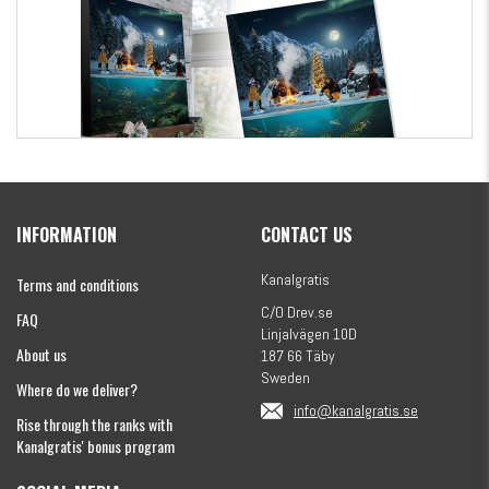
Kanalgratis Official Christmas Calendar 2026
INFORMATION
CONTACT US
€154.60
Kanalgratis
Terms and conditions
C/O Drev.se
FAQ
Linjalvägen 10D
About us
187 66 Täby
Sweden
Where do we deliver?
info@kanalgratis.se
Rise through the ranks with
Kanalgratis' bonus program