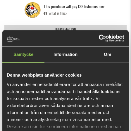
This purchase will pay 138 fishcoins now!
What is this?
INFORMATION
The LMAB KØFI Splash Vibe 70F is one of the two new
hardbaits from LMAB and a popper that impresses with loud
Samtycke
Information
Om
popping and lots of splash. This bait is best animated with
jerks over the rod and shows its best action. It runs very
straight and hardly breaks to the side.
Denna webbplats använder cookies
SHOW MORE
The LMAB KØFI Splash Vibe 70F uses black nickel treble
Vi använder enhetsidentifierare för att anpassa innehållet
och annonserna till användarna, tillhandahålla funktioner
hooks and black snap rings, which avoid unwanted light
RECOMMENDED PRODUCTS
för sociala medier och analysera vår trafik. Vi
reflections. In terms of sound, the Splash Vibe is discreetly
vidarebefordrar även sådana identifierare och annan
designed and there are no extra rattles. Only the balance
information från din enhet till de sociala medier och
balls ensure a subtle clacking sound in their chambers and
annons- och analysföretag som vi samarbetar med.
make this bait a low sound hardbait. For extra
Dessa kan i sin tur kombinera informationen med annan