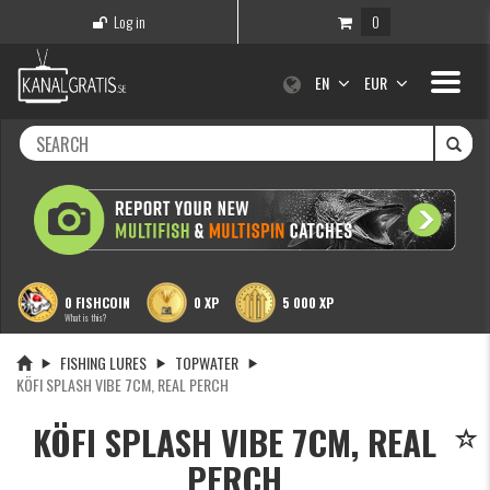
Log in
0
Toggle
EN
EUR
navigati
0 FISHCOIN
0 XP
5 000 XP
What is this?
FISHING LURES
TOPWATER
KÖFI SPLASH VIBE 7CM, REAL PERCH
KÖFI SPLASH VIBE 7CM, REAL
PERCH