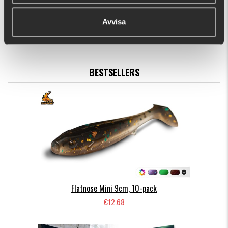
Köfi Splash Vibe 7cm, Real Perch
€6.29
Avvisa
BESTSELLERS
Flatnose Mini 9cm, 10-pack
€12.68