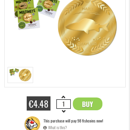
€4.48
BUY
OK
This purchase will pay 98 fishcoins now!
What is this?