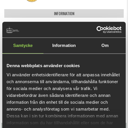
INFORMATION
10 SEK each goes to charity, which we will tell you more
about in the 2024 advent calendar on the YouTube channel
KanalgratisdotsePlus.
Samtycke
Information
Om
PLEASE NOTE:
This pin can only be purchased after approval
from the Multifish competition management upon
SHOW MORE
Denna webbplats använder cookies
submitting a catch.
Vi använder enhetsidentifierare för att anpassa innehållet
Exclusive Multifish pin in metal, approximately 2.6mm in
RELATED PRODUCTS
och annonserna till användarna, tillhandahålla funktioner
diameter, with a pin on the back to attach to a backpack,
för sociala medier och analysera vår trafik. Vi
cap, jacket, or other items.
vidarebefordrar även sådana identifierare och annan
information från din enhet till de sociala medier och
annons- och analysföretag som vi samarbetar med.
Dessa kan i sin tur kombinera informationen med annan
information som du har tillhandahållit eller som de har