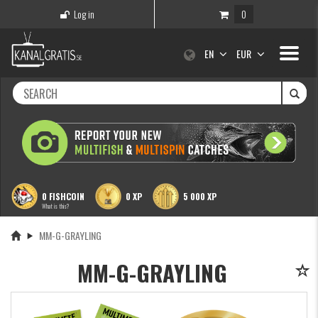
Log in
0
Toggle
EN
EUR
navigati
0 FISHCOIN
0 XP
5 000 XP
What is this?
MM-G-GRAYLING
MM-G-GRAYLING