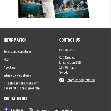
Kanalgratis Official Christmas Calendar 2026
INFORMATION
CONTACT US
€154.86
Kanalgratis
Terms and conditions
C/O Drev.se
FAQ
Linjalvägen 10D
About us
187 66 Täby
Sweden
Where do we deliver?
info@kanalgratis.se
Rise through the ranks with
Kanalgratis' bonus program
SOCIAL MEDIA
Monkey Fry 16-pack 7cm
€8.13
Facebook
Instagram
Youtube