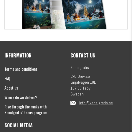
Kanalgratis Official Christmas Calendar 2026
INFORMATION
CONTACT US
€154.86
Kanalgratis
Terms and conditions
C/O Drev.se
FAQ
Linjalvägen 10D
About us
187 66 Täby
Sweden
Where do we deliver?
info@kanalgratis.se
Rise through the ranks with
Kanalgratis' bonus program
SOCIAL MEDIA
Monkey Fry 16-pack 7cm