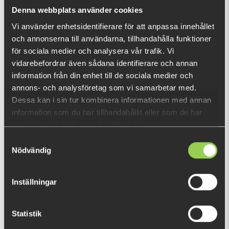
What is this?
Denna webbplats använder cookies
Vi använder enhetsidentifierare för att anpassa innehållet
och annonserna till användarna, tillhandahålla funktioner
RECENTLY VIEWED PRODUCTS
för sociala medier och analysera vår trafik. Vi
Out of stock
vidarebefordrar även sådana identifierare och annan
information från din enhet till de sociala medier och
annons- och analysföretag som vi samarbetar med.
Dessa kan i sin tur kombinera informationen med annan
information som du har tillhandahållit eller som de har
samlat in när du har använt deras tjänster.
Samtyckesval
Nödvändig
Inställningar
Statistik
z-kyjrnbdfs