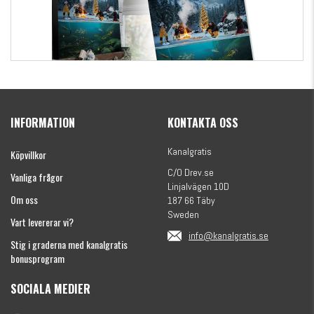
Kanalgratis Officiella Fiskekalender 2026
(julkalender)
INFORMATION
KONTAKTA OSS
1695 kr
Kanalgratis
Köpvillkor
C/O Drev.se
Vanliga frågor
Linjalvägen 10D
Om oss
187 66 Täby
Sweden
Vart levererar vi?
info@kanalgratis.se
Stig i graderna med kanalgratis
bonusprogram
SOCIALA MEDIER
Monkey Fry 16-pack 7cm