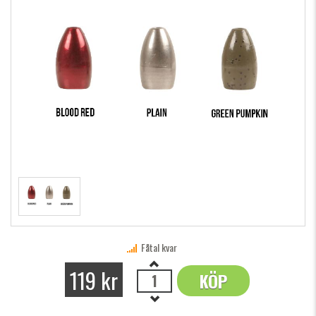
Fåtal kvar
119 kr
KÖP
OK