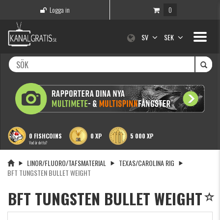
Logga in
0
Toggle
SV
SEK
navigati
0 FISHCOINS
0 XP
5 000 XP
Vad är detta?
LINOR/FLUORO/TAFSMATERIAL
TEXAS/CAROLINA RIG
BFT TUNGSTEN BULLET WEIGHT
BFT TUNGSTEN BULLET WEIGHT