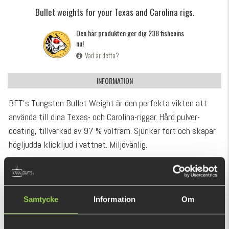
Bullet weights for your Texas and Carolina rigs.
Den här produkten ger dig 238 fishcoins
nu!
Vad är detta?
INFORMATION
BFT's Tungsten Bullet Weight är den perfekta vikten att
använda till dina Texas- och Carolina-riggar. Hård pulver-
coating, tillverkad av 97 % volfram. Sjunker fort och skapar
högljudda klickljud i vattnet. Miljövänlig.
Klicka här för att se hur man riggar och använder
Texas
VISA MER
Rig
och
Carolina Rig
!
Tillgänglig i 10,6 gram (3-pack) och 14 gram (2-pack) i
REKOMMENDERADE PRODUKTER
Samtycke
Information
Om
färgerna Plain, Green Pumpkin och Blood Red.