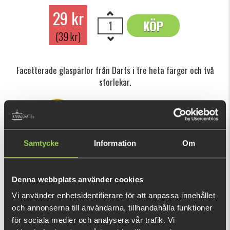
29 kr
KÖP
OK
(39 kr)
Facetterade glaspärlor från Darts i tre heta färger och två
storlekar.
Den här produkten ger dig 58 fishcoins nu!
Vad är detta?
Samtycke
Information
Om
INFORMATION
Jämfört med plast- eller metallpärlor ger glaspärlor ett
Denna webbplats använder cookies
unikt, mer "krispigt" ljud när du använder dem på en Texas-
eller Carolina-rigg. De reflekterar också mer ljus och ger en
Vi använder enhetsidentifierare för att anpassa innehållet
och annonserna till användarna, tillhandahålla funktioner
häftig visuell effekt i vattnet - speciellt dessa facetterade
för sociala medier och analysera vår trafik. Vi
pärlor.