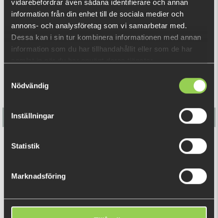
vidarebefordrar även sådana identifierare och annan
VISA MER
Finns i Red, Amber och Black i 6 och 8 mm.
information från din enhet till de sociala medier och
annons- och analysföretag som vi samarbetar med.
6 mm-versionen kommer i 9-pack och 8 mm-verisonen
RELATERADE PRODUKTER
Dessa kan i sin tur kombinera informationen med annan
kommer i 7-pack.
information som du har tillhandahållit eller som de har
Fåtal kvar
samlat in när du har använt deras tjänster.
Samtyckesval
Nödvändig
Inställningar
Articulation Beads - 20 pack 5mm Gold
Statistik
29 kr
(39 kr)
Marknadsföring
DU TITTADE NYLIGEN PÅ