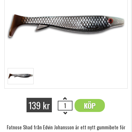
139 kr
KÖP
OK
Fatnose Shad från Edvin Johansson är ett nytt gummibete för