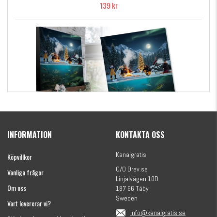
139 kr
Kanalgratis Officiella Fiskekalender 2026
(julkalender)
INFORMATION
KONTAKTA OSS
1695 kr
Kanalgratis
Köpvillkor
C/O Drev.se
Vanliga frågor
Linjalvägen 10D
Om oss
187 66 Täby
Sweden
Vart levererar vi?
info@kanalgratis.se