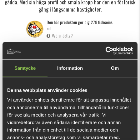
gädda. Med sin höga profil och smala kropp har den en förförisk
gång i långsamma hastigheter.
Den här produkten ger dig 278 fishcoins
nu!
Vad är detta?
INFORMATION
SPECIFIKATION
Klicka här
för att se hur du riggar ett gummibete.
Samtycke
Information
Om
Edvin Johansson, medlem i Team Galant och även känd från
"
Fishing with Edvin and Philip
", är en ung fiskare och
Denna webbplats använder cookies
betesbyggare med stor passion för gäddfiske. Fatnose Shad
Vi använder enhetsidentifierare för att anpassa innehållet
har med sin höga profil och smala kropp en förförisk gång i
VISA MER
och annonserna till användarna, tillhandahålla funktioner
långsamma hastigheter. De här egenskaperna gör också
för sociala medier och analysera vår trafik. Vi
betet mer lättupptäckt och lockar upp gäddan från djupet.
vidarebefordrar även sådana identifierare och annan
RELATERADE PRODUKTER
Fatnose Shad är en uppföljare av Flatnose Shad.
information från din enhet till de sociala medier och
annons- och analysföretag som vi samarbetar med.