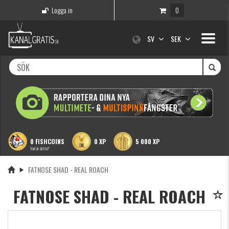
Logga in
0
Toggle
SV
SEK
navigati
0 FISHCOINS
0 XP
5 000 XP
Vad är detta?
FATNOSE SHAD - REAL ROACH
FATNOSE SHAD - REAL ROACH