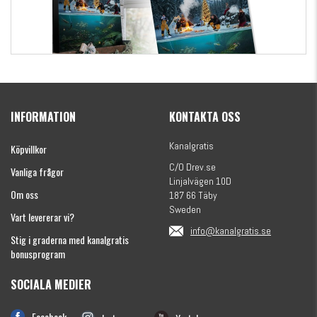
Kanalgratis Officiella Fiskekalender 2026
(julkalender)
INFORMATION
KONTAKTA OSS
1695 kr
Kanalgratis
Köpvillkor
C/O Drev.se
Vanliga frågor
Linjalvägen 10D
Om oss
187 66 Täby
Sweden
Vart levererar vi?
info@kanalgratis.se
Stig i graderna med kanalgratis
bonusprogram
SOCIALA MEDIER
Monkey Fry 16-pack 7cm
Facebook