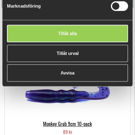
Marknadsföring
Monkey Ned 7cm 12-pack
Tillåt alla
89 kr
Tillåt urval
DU TITTADE NYLIGEN PÅ
Avvisa
Monkey Grub 9cm 10-pack
89 kr