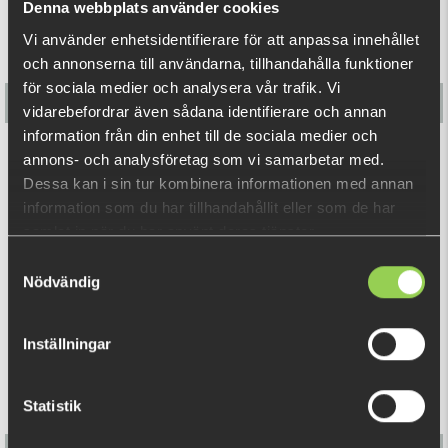
undvika att fastna i strukturer så som gräs och grenar.
Denna webbplats använder cookies
Vi använder enhetsidentifierare för att anpassa innehållet
10-pack, 6gr
och annonserna till användarna, tillhandahålla funktioner
för sociala medier och analysera vår trafik. Vi
vidarebefordrar även sådana identifierare och annan
information från din enhet till de sociala medier och
annons- och analysföretag som vi samarbetar med.
Monkey Brute 7,5cm 14-pack
Dessa kan i sin tur kombinera informationen med annan
information som du har tillhandahållit eller som de har
89 kr
samlat in när du har använt deras tjänster.
Samtyckesval
RELATERADE PRODUKTER
Nödvändig
Inställningar
Statistik