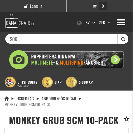
Logga in
0
Toggle
SV
SEK
navigati
0 FISHCOINS
0 XP
5 000 XP
Vad är detta?
FISKEDRAG
ABBORRE/GÖSJIGGAR
MONKEY GRUB 9CM 10-PACK
MONKEY GRUB 9CM 10-PACK