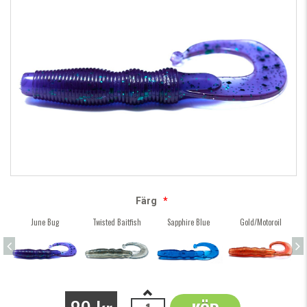
Färg
*
June Bug
Twisted Baitfish
Sapphire Blue
Gold/Motoroil
P