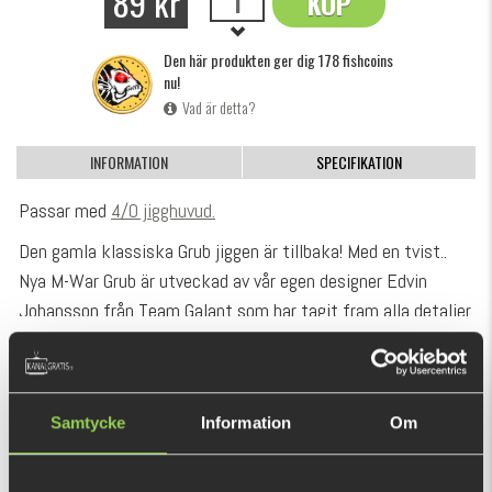
89 kr
KÖP
OK
Den här produkten ger dig 178 fishcoins
nu!
Vad är detta?
INFORMATION
SPECIFIKATION
Passar med
4/0 jigghuvud.
Den gamla klassiska Grub jiggen är tillbaka! Med en tvist..
Nya M-War Grub är utveckad av vår egen designer Edvin
Johansson från Team Galant som har tagit fram alla detaljer
för att få en lockande gång på betet!
VISA MER
Med hjälp av den lilla paddeln som sitter längst ute på
svansen får beten en livlig samt förförisk gång. Denna riggas
REKOMMENDERADE PRODUKTER
Samtycke
Information
Om
bäst på en vanlig jiggskalle men funkar även utmärkt på en
offsetkrok som gömmer sig längs med betets kropp för att