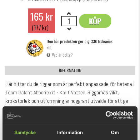
165 kr
KÖP
OK
(177 kr)
Den här produkten ger dig 330 fishcoins
nu!
Vad är detta?
INFORMATION
Här hittar du de riggar som är perfekt anpassade för betena i
Team Galant Abborrekit - Kallt Vatten
. Riggarnas vikt,
krokstorlek och utformning är noggrant utvalda för att ge
optimal gång och krokning på just dessa jiggar – särskilt vid
kallvattensfiske där presentationen är extra viktig.
VISA MER
Även om du inte har köpt själva bundlen fungerar de här
Samtycke
Information
Om
riggarna utmärkt till andra abborrbeten i liknande storlekar.