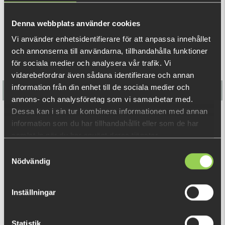
REKOMMENDERADE PRODUKTER
De ger dig en balanserad presentation, bra bottenkontakt
och maximal rörelsefrihet. Perfekta riggalternativ för dig
Denna webbplats använder cookies
som vill få ut mest möjligt av ditt abborrfiske i kallt vatten!
Vi använder enhetsidentifierare för att anpassa innehållet
och annonserna till användarna, tillhandahålla funktioner
för sociala medier och analysera vår trafik. Vi
vidarebefordrar även sådana identifierare och annan
information från din enhet till de sociala medier och
annons- och analysföretag som vi samarbetar med.
Dessa kan i sin tur kombinera informationen med annan
Flatnose Mini 9cm med Jiggskallar
information som du har tillhandahållit eller som de har
samlat in när du har använt deras tjänster.
179 kr
(198 kr)
Samtyckesval
Nödvändig
RELATERADE PRODUKTER
Inställningar
Statistik