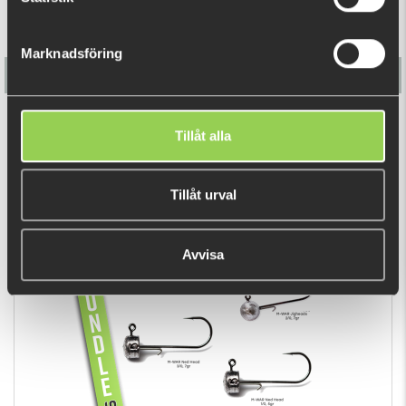
Marknadsföring
Team Galant Abborrekit - Kallt Vatten
Tillåt alla
455 kr
(515 kr)
Tillåt urval
DU TITTADE NYLIGEN PÅ
Avvisa