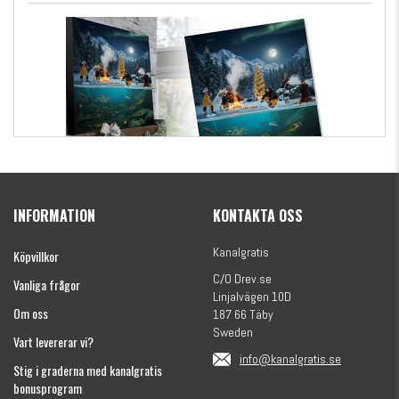
Kanalgratis Officiella Fiskekalender 2026
(julkalender)
INFORMATION
KONTAKTA OSS
1695 kr
Kanalgratis
Köpvillkor
C/O Drev.se
Vanliga frågor
Linjalvägen 10D
Om oss
187 66 Täby
Sweden
Vart levererar vi?
info@kanalgratis.se
Stig i graderna med kanalgratis
bonusprogram