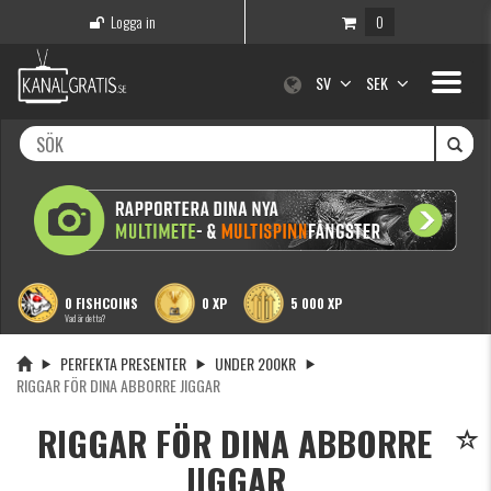
Logga in
0
Toggle
SV
SEK
navigati
0 FISHCOINS
0 XP
5 000 XP
Vad är detta?
PERFEKTA PRESENTER
UNDER 200KR
RIGGAR FÖR DINA ABBORRE JIGGAR
RIGGAR FÖR DINA ABBORRE
JIGGAR