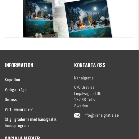
Kanalgratis Officiella Fiskekalender 2026
(julkalender)
INFORMATION
KONTAKTA OSS
1695 kr
Kanalgratis
Köpvillkor
C/O Drev.se
Vanliga frågor
Linjalvägen 10D
Om oss
187 66 Täby
Sweden
Vart levererar vi?
info@kanalgratis.se
Stig i graderna med kanalgratis
bonusprogram
SOCIALA MEDIER