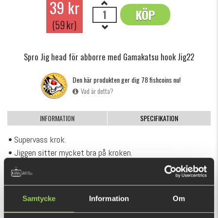
39 kr
KÖP
OK
(59 kr)
Spro Jig head för abborre med Gamakatsu hook Jig22
Den här produkten ger dig 78 fishcoins nu!
Vad är detta?
INFORMATION
SPECIFIKATION
• Supervass krok.
• Jiggen sitter mycket bra på kroken.
Samtycke
Information
Om
REKOMMENDERADE PRODUKTER