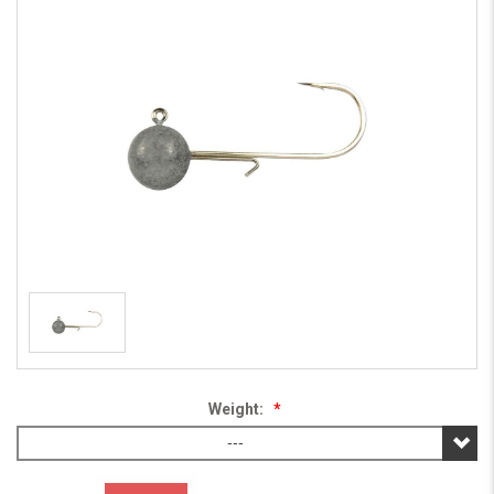
Weight:
*
---