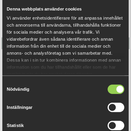
Denna webbplats använder cookies
Vi använder enhetsidentifierare för att anpassa innehållet
och annonserna till användarna, tillhandahålla funktioner
för sociala medier och analysera vår trafik. Vi
vidarebefordrar även sådana identifierare och annan
information från din enhet till de sociala medier och
annons- och analysföretag som vi samarbetar med.
Nays BLD RNNR LF
Dessa kan i sin tur kombinera informationen med annan
information som du har tillhandahållit eller som de har
samlat in när du har använt deras tjänster.
99 kr
(139 kr)
Samtyckesval
Nödvändig
RELATERADE PRODUKTER
Inställningar
Statistik