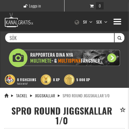
Logga in
0
Toggle
SV
SEK
navigati
0 FISHCOINS
0 XP
5 000 XP
Vad är detta?
TACKEL
JIGGSKALLAR
SPRO ROUND JIGGSKALLAR 1/0
SPRO ROUND JIGGSKALLAR
1/0