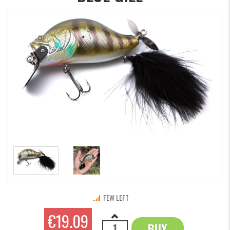
FEW LEFT
€19.09
BUY
OK