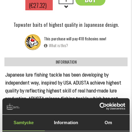
(€27.32)
Topwater baits of highest quality in Japanease design.
This purchase will pay 418 fishcoins now!
What is this?
INFORMATION
Japanese lure fishing tackle has been developing by
independent way, inspired by USA. ADUSTA achieve highest
quality by reflecting highest skill of real hand-made lure
production. ADUSTA release fishing tackle which has not
existed in the world, for anglers all over the world.
SHOW MORE
The unique coffin shaped metal lip catches the water
Samtycke
Information
Om
perfectly and keeps the Zacrawl SC swimming on the
RECOMMENDED PRODUCTS