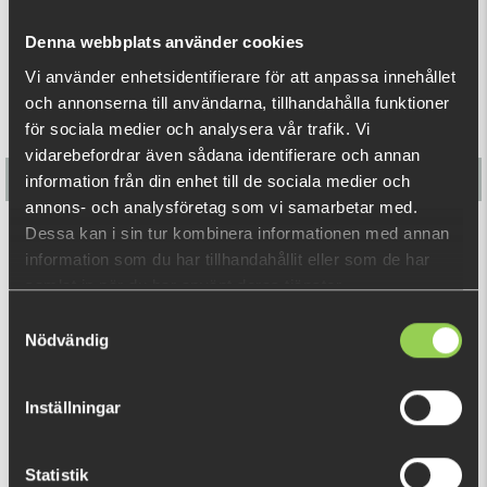
surface. The round and high buoyancy body makes a steady
wave and attracts fish eaters from a wide area. With a slow
Denna webbplats använder cookies
or high-speed retrieve, the Zacrawl SC maintains its high
Vi använder enhetsidentifierare för att anpassa innehållet
performance. The tail prop produces splash and the metal
och annonserna till användarna, tillhandahålla funktioner
sound enhances the lures attraction and water displacement
för sociala medier och analysera vår trafik. Vi
on the surface. The big pike cannot ignore the Zacrawl SC.
vidarebefordrar även sådana identifierare och annan
information från din enhet till de sociala medier och
Length: 9cm
annons- och analysföretag som vi samarbetar med.
Weight: 35gr
Dessa kan i sin tur kombinera informationen med annan
Flatnose Shad Jr 15cm with Built-in Rig 2-pack
information som du har tillhandahållit eller som de har
samlat in när du har använt deras tjänster.
€16.35
Samtyckesval
Nödvändig
RELATED PRODUCTS
Inställningar
Statistik