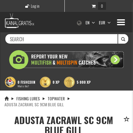
Log in
0
Toggle
EN
EUR
navigati
0 FISHCOIN
0 XP
5 000 XP
What is this?
FISHING LURES
TOPWATER
ADUSTA ZACRAWL SC 9CM BLUE GILL
ADUSTA ZACRAWL SC 9CM
BLUE GILL