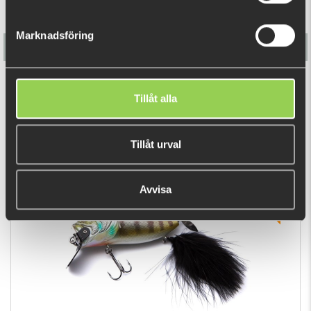
Marknadsföring
Adusta ZACRAWL Jr 6,5cm - Blue Gill
Tillåt alla
€22.75
(€25.49)
Tillåt urval
RECENTLY VIEWED PRODUCTS
FEW LEFT
Avvisa