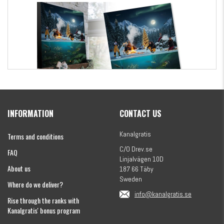
Kanalgratis Official Christmas Calendar 2026
INFORMATION
CONTACT US
€154.86
Kanalgratis
Terms and conditions
C/O Drev.se
FAQ
Linjalvägen 10D
About us
187 66 Täby
Sweden
Where do we deliver?
info@kanalgratis.se
Rise through the ranks with
Kanalgratis' bonus program