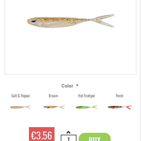
Color
*
Salt & Pepper
Bream
Hot Firetiger
Perch
€3.56
BUY
OK