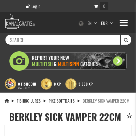
Log in
0
Toggle
EN
EUR
navigati
0 FISHCOIN
0 XP
5 000 XP
What is this?
FISHING LURES
PIKE SOFTBAITS
BERKLEY SICK VAMPER 22CM
BERKLEY SICK VAMPER 22CM