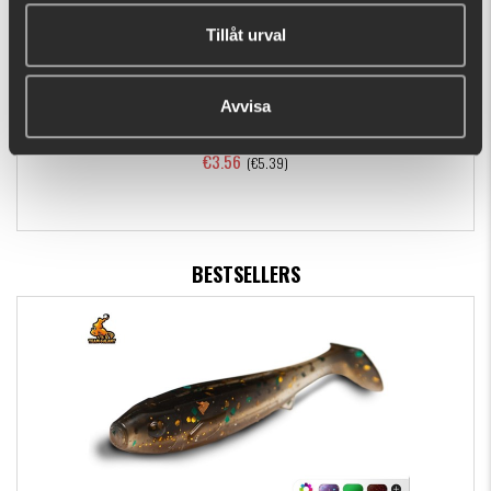
Tillåt urval
Avvisa
Berkley Sick Vamper 22cm
€3.56
(€5.39)
BESTSELLERS